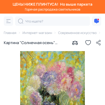
ЦЕНЫ НИЖЕ ПЛИНТУСА!
Но выше паркета
Горячая распродажа светильников
Главная
Интернет-магазин
Современное искусство
К
Картина "Солнечная осень"
Наталья Герасимова