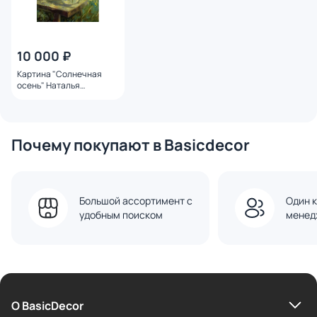
10 000 ₽
Картина "Солнечная
осень" Наталья
Герасимова
Почему покупают в Basicdecor
Большой ассортимент с
Один к
удобным поиском
менед
О BasicDecor