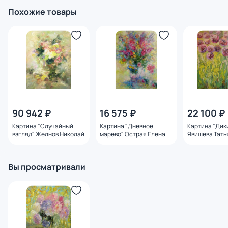
Похожие товары
90 942 ₽
16 575 ₽
22 100 ₽
Картина "Случайный
Картина "Дневное
Картина "Дик
взгляд" Желнов Николай
марево" Острая Елена
Явишева Тать
Вы просматривали