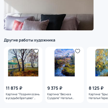
Другие работы художника
11 875 ₽
9 375 ₽
8 125 ₽
Картина "Поздняя осень
Картина "Весна в
Картина "Бры
в усадьбе Братцево"
Суздале" Наталья
Наталья Гера
Наталья Герасимова
Герасимова