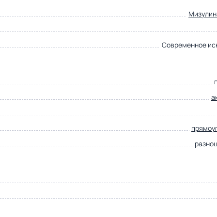
Мизулин
Современное ис
а
прямоу
разно