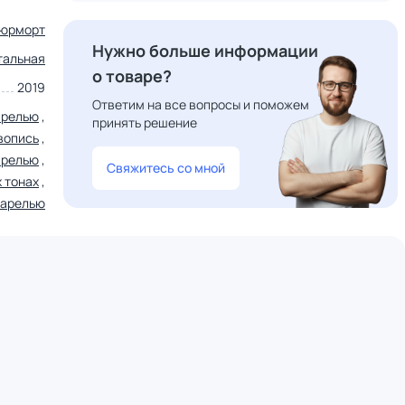
юрморт
Нужно больше информации
тальная
о товаре?
2019
Ответим на все вопросы и поможем
арелью
,
принять решение
вопись
,
арелью
,
Свяжитесь со мной
 тонах
,
варелью