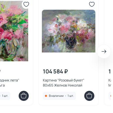
₽
104 584 ₽
1
здник лета"
Картина "Розовый букет"
Ка
ьга
80x65 Желнов Николай
Ми
•
1 шт.
В наличии
•
1 шт.