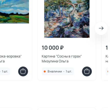
10 000 ₽
1
ока-воровка"
Картина "Сосны в горах"
Ка
ьга
Мизулина Ольга
на
Ол
•
1 шт.
В наличии
•
1 шт.