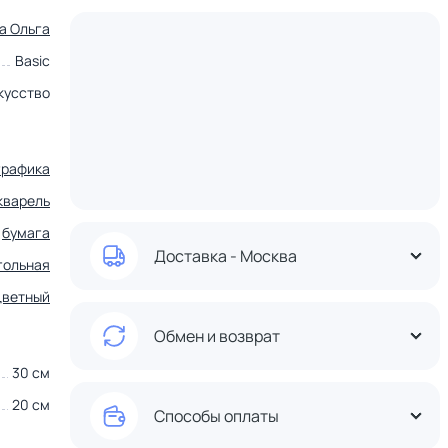
а Ольга
Basic
кусство
графика
кварель
бумага
Доставка - Москва
гольная
цветный
Обмен и возврат
30 см
20 см
Способы оплаты