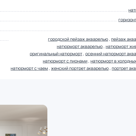
нат
горизон
городской пейзаж акварелью
,
пейзаж акв
натюрморт акварелью
,
натюрморт жи
оригинальный натюрморт
,
осенний натюрморт акв
натюрморт с пионами
,
натюрморт в холодных
натюрморт с чаем
,
женский портрет акварелью
,
портрет ак