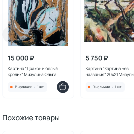
15 000 ₽
5 750 ₽
Картина "Дракон и белый
Картина "Картина Без
кролик" Мизулина Ольга
названия" 20x21 Мизул
Ольга
В наличии
•
1 шт.
В наличии
•
1 шт.
Похожие товары