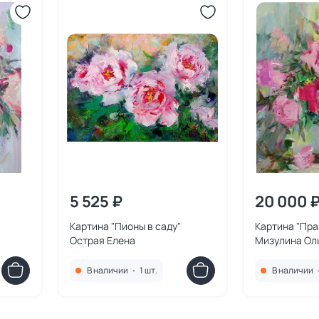
5 525 ₽
20 000 
Картина "Пионы в саду"
Картина "Пра
Острая Елена
Мизулина Ол
В наличии
•
1 шт.
В наличии