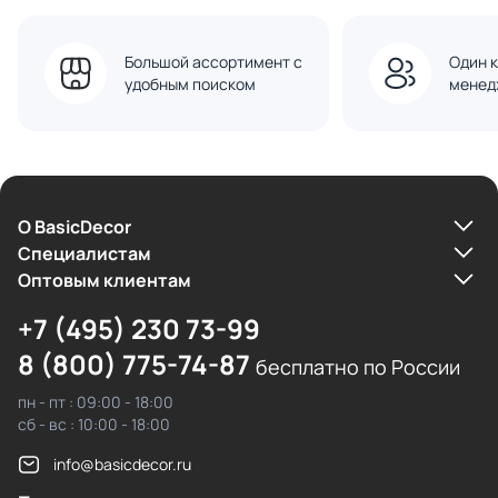
Большой ассортимент с
Один к
удобным поиском
менед
О BasicDecor
Cпециалистам
Оптовым клиентам
+7 (495) 230 73-99
8 (800) 775-74-87
бесплатно по России
пн - пт : 09:00 - 18:00
сб - вс : 10:00 - 18:00
info@basicdecor.ru