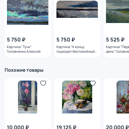
5 750 ₽
5 750 ₽
5 525 ₽
Картина "Тучи"
Картина "К концу
Картина "Пер
Головченко Алексей
подходит беспокойный
день" Головч
день" Головченко
Алексей
Алексей
Похожие товары
10 000 ₽
19 125 ₽
20 000 ₽