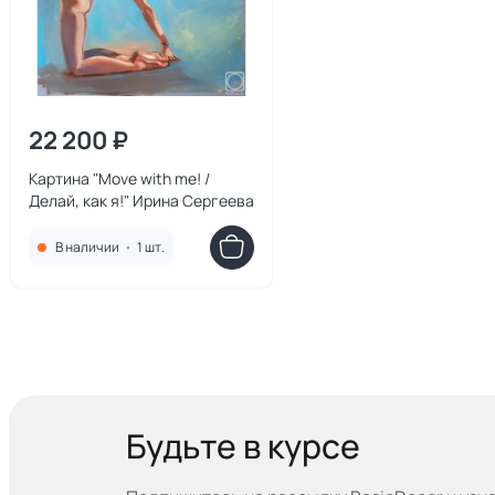
22 200 ₽
Картина "Move with me! /
Делай, как я!" Ирина Сергеева
В наличии
•
1 шт.
Будьте в курсе