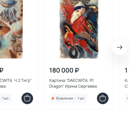
 ₽
180 000 ₽
1
CWITA. Ч.2 Тигр"
Картина "DAECWITA. P.1
Ка
ева
Dragon" Ирина Сергеева
Се
•
1 шт.
В наличии
•
1 шт.