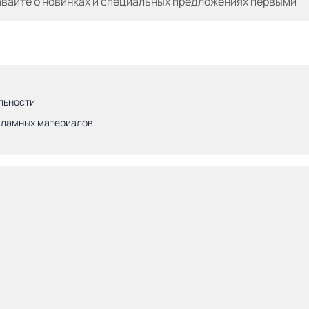
авайте
о новинках и специальных предложениях первыми
льности
кламных материалов