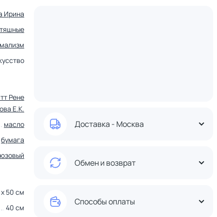
а Ирина
ьтяшные
мализм
кусство
тт Рене
ова Е.К.
Доставка - Москва
масло
бумага
юзовый
Обмен и возврат
 x 50 см
Способы оплаты
40 см