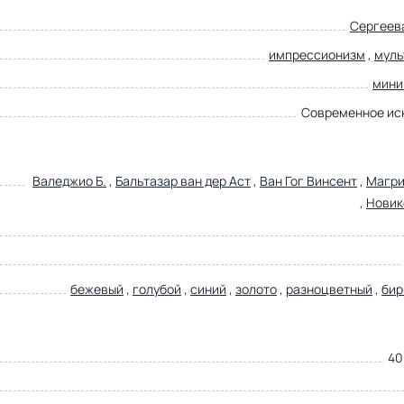
Сергеев
импрессионизм
,
мул
мини
Современное ис
Валеджио Б.
,
Бальтазар ван дер Аст
,
Ван Гог Винсент
,
Магри
,
Новик
бежевый
,
голубой
,
синий
,
золото
,
разноцветный
,
бир
40