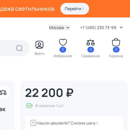
одажа светильников
Перейти
Москва
+7 (495) 230 73-99
0
0
0
Войти
Избранное
Сравнение
Корзина
22 200 ₽
В наличии 1 шт.
ак
Нашли дешевле? Снизим цену