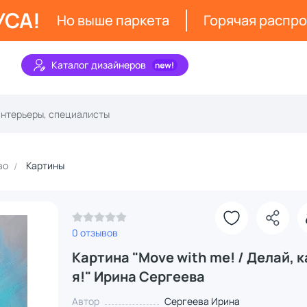
УСА!
Но выше паркета
Горячая распр
Каталог дизайнеров
во
Картины
0 отзывов
Картина "Move with me! / Делай, к
я!" Ирина Сергеева
Автор
Сергеева Ирина