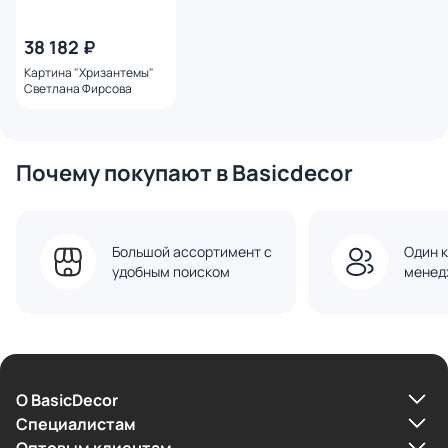
38 182 ₽
Картина "Хризантемы"
Светлана Фирсова
Почему покупают в Basicdecor
Большой ассортимент с
Один к
удобным поиском
менед
О BasicDecor
Cпециалистам