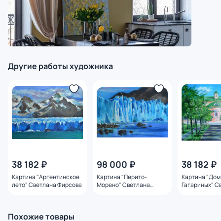
Другие работы художника
38 182 ₽
98 000 ₽
38 182 ₽
Картина "Аргентинское
Картина "Перито-
Картина "Дом
лето" Светлана Фирсова
Морено" Светлана
Гагариных" С
Фирсова
Фирсова
Похожие товары