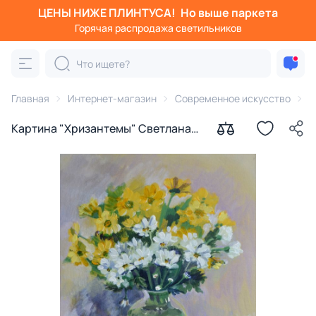
ЦЕНЫ НИЖЕ ПЛИНТУСА!
Но выше паркета
Горячая распродажа светильников
Главная
Интернет-магазин
Современное искусство
К
Картина "Хризантемы" Светлана
Фирсова