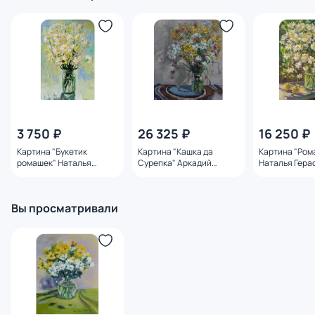
3 750 ₽
26 325 ₽
16 250 ₽
Картина "Букетик
Картина "Кашка да
Картина "Ром
ромашек" Наталья
Сурепка" Аркадий
Наталья Гера
Герасимова
Поляков
Вы просматривали