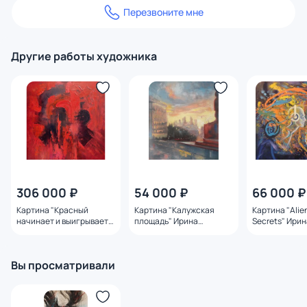
Перезвоните мне
Другие работы художника
306 000 ₽
54 000 ₽
66 000 ₽
Картина "Красный
Картина "Калужская
Картина "Alie
начинает и выигрывает"
площадь" Ирина
Secrets" Ири
Ирина Сергеева
Сергеева
Вы просматривали