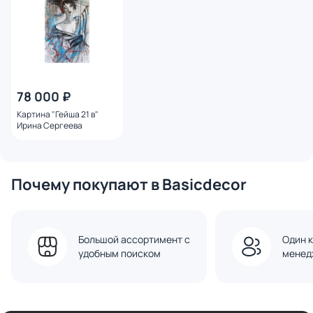
78 000 ₽
Картина "Гейша 21 в"
Ирина Сергеева
Почему покупают в Basicdecor
Большой ассортимент с
Один к
удобным поиском
менед