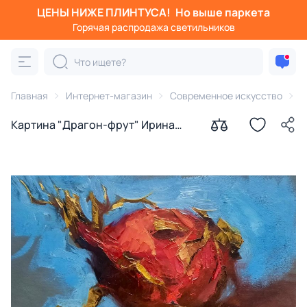
ЦЕНЫ НИЖЕ ПЛИНТУСА!
Но выше паркета
Горячая распродажа светильников
Главная
Интернет-магазин
Современное искусство
К
Картина "Драгон-фрут" Ирина
Сергеева