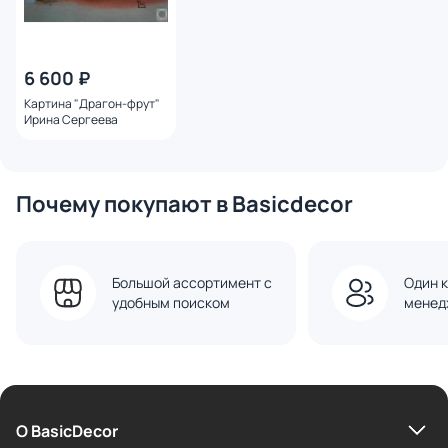
6 600 ₽
Картина "Драгон-фрут"
Ирина Сергеева
Почему покупают в Basicdecor
Большой ассортимент с
Один к
удобным поиском
менед
О BasicDecor