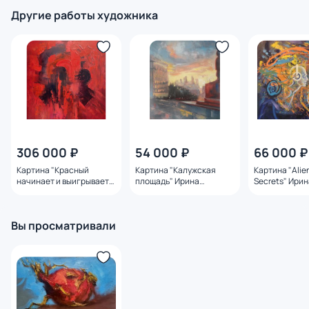
Другие работы художника
306 000 ₽
54 000 ₽
66 000 ₽
Картина "Красный
Картина "Калужская
Картина "Alie
начинает и выигрывает"
площадь" Ирина
Secrets" Ири
Ирина Сергеева
Сергеева
Вы просматривали