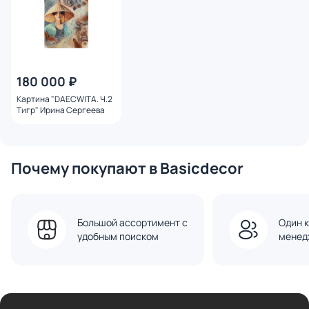
180 000 ₽
Картина "DAECWITA. Ч.2
Тигр" Ирина Сергеева
Почему покупают в Basicdecor
Большой ассортимент с
Один к
удобным поиском
менед