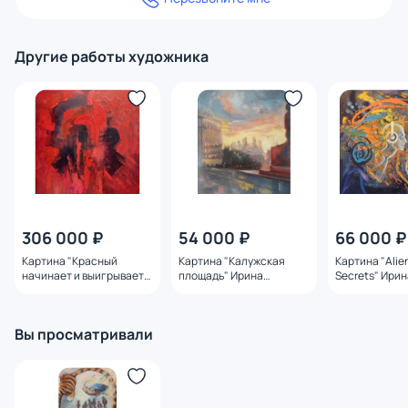
Другие работы художника
306 000 ₽
54 000 ₽
66 000 ₽
Картина "Красный
Картина "Калужская
Картина "Alie
начинает и выигрывает"
площадь" Ирина
Secrets" Ири
Ирина Сергеева
Сергеева
Вы просматривали