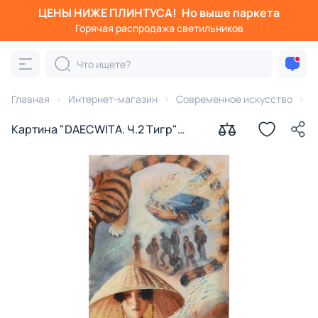
ЦЕНЫ НИЖЕ ПЛИНТУСА!
Но выше паркета
Горячая распродажа светильников
Главная
Интернет-магазин
Современное искусство
К
Картина "DAECWITA. Ч.2 Тигр"
Ирина Сергеева