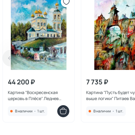
44 200 ₽
7 735 ₽
Картина "Воскресенская
Картина "Пусть будет ч
церковь в Плёсе" Леднев
выше логики" Питаев В
Александр
В наличии
•
1 шт.
В наличии
•
1 шт.