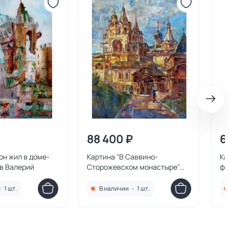
88 400 ₽
6
 он жил в доме-
Картина "В Саввино-
Ка
в Валерий
Сторожевском монастыре"
фо
Антон Колоколов
•
1 шт.
В наличии
•
1 шт.