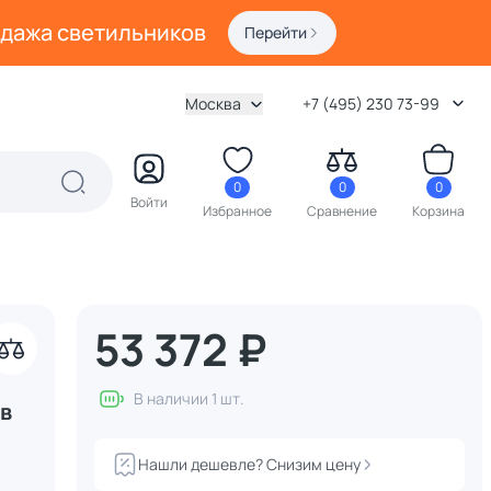
одажа светильников
Перейти
Москва
+7 (495) 230 73-99
0
0
0
Войти
Избранное
Сравнение
Корзина
53 372 ₽
В наличии 1 шт.
в
Нашли дешевле? Снизим цену