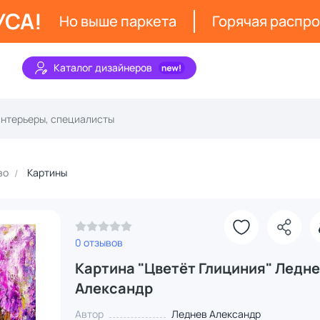
УСА!
Но выше паркета
Горячая распр
Каталог дизайнеров
во
Картины
0 отзывов
Картина "Цветёт Глициния" Ледне
Александр
Автор
Леднев Александр