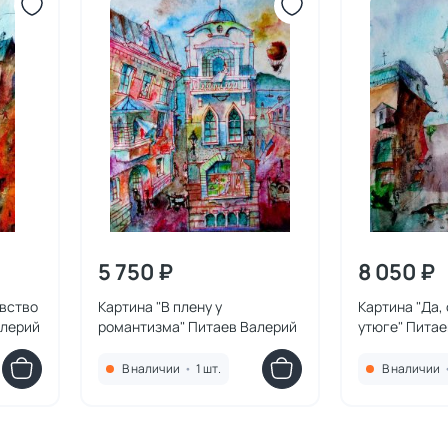
5 750 ₽
8 050 ₽
увство
Картина "В плену у
Картина "Да,
алерий
романтизма" Питаев Валерий
утюге" Питае
В наличии
•
1 шт.
В наличии