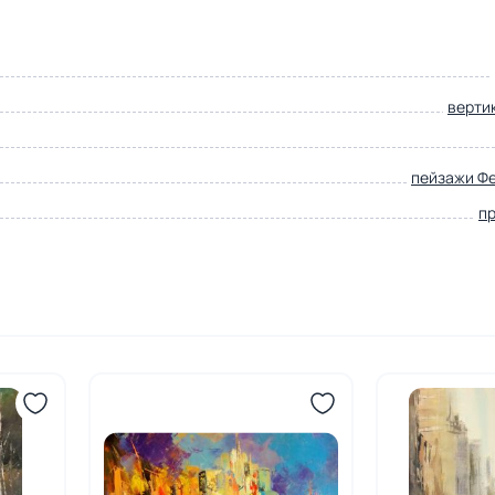
верти
пейзажи Ф
п