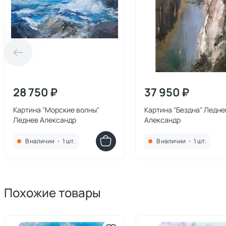
28 750 ₽
37 950 ₽
Картина "Морские волны"
Картина "Бездна" Ледне
Леднев Александр
Александр
В наличии
•
1 шт.
В наличии
•
1 шт.
Похожие товары