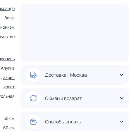
ександр
Basic
сионизм
кусство
ивопись
,
Алупка
Доставка - Москва
о
,
акрил
холст
гольная
Обмен и возврат
50 см
Способы оплаты
60 см