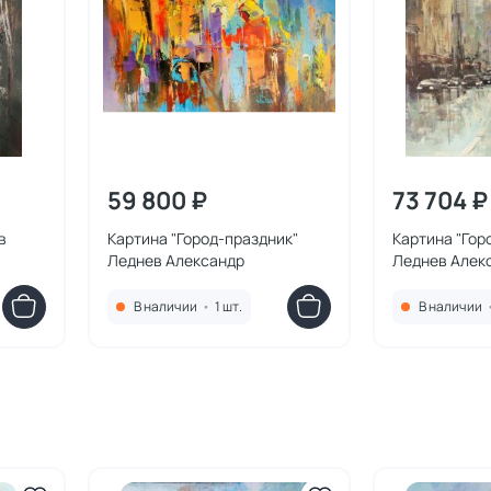
59 800 ₽
73 704 ₽
в
Картина "Город-праздник"
Картина "Гор
Леднев Александр
Леднев Алек
В наличии
•
1 шт.
В наличии