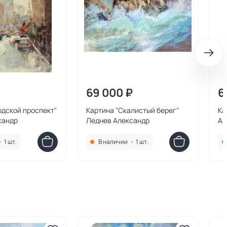
69 000 ₽
6
одской проспект"
Картина "Скалистый берег"
Ка
сандр
Леднев Александр
Ал
•
1 шт.
В наличии
•
1 шт.