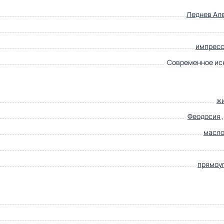
Леднев Ал
импрес
Современное ис
ж
Феодосия
масл
прямоу