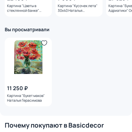
Картина "Цветы в
Картина "Кусочек лета"
Картина "Буке
стеклянной банке"
30x40 Наталья
Адриатики" О
Острая Елена
Герасимова
Елена
Вы просматривали
11 250 ₽
Картина "Букет маков"
Наталья Герасимова
Почему покупают в Basicdecor