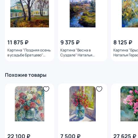
11 875 ₽
9 375 ₽
8 125 ₽
Картина "Поздняя осень
Картина "Весна в
Картина "Бры
в усадьбе Братцево"
Суздале" Наталья
Наталья Гера
Наталья Герасимова
Герасимова
Похожие товары
22 100 ₽
7 500 ₽
27 625 ₽