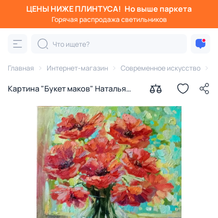
ЦЕНЫ НИЖЕ ПЛИНТУСА!
Но выше паркета
Горячая распродажа светильников
Главная
Интернет-магазин
Современное искусство
К
Картина "Букет маков" Наталья
Герасимова