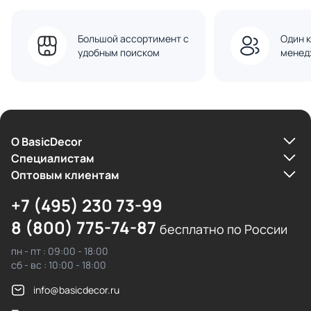
Большой ассортимент с
Один к
удобным поиском
менед
О BasicDecor
Cпециалистам
Оптовым клиентам
+7 (495) 230 73-99
8 (800) 775-74-87
бесплатно по России
пн - пт : 09:00 - 18:00
сб - вс : 10:00 - 18:00
info@basicdecor.ru