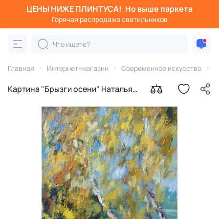
ЦЕНЫ НИЖЕ ПЛИНТУСА!
Но выше паркета
Горячая распродажа светильников
Главная
Интернет-магазин
Современное искусство
К
Картина "Брызги осени" Наталья
Герасимова