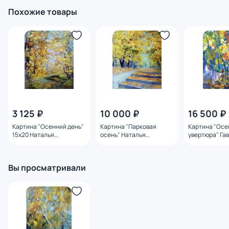
Похожие товары
3 125 ₽
10 000 ₽
16 500 ₽
Картина "Осенний день"
Картина "Парковая
Картина "Осе
15x20 Наталья
осень" Наталья
увертюра" Га
Герасимова
Герасимова
Мария
Вы просматривали