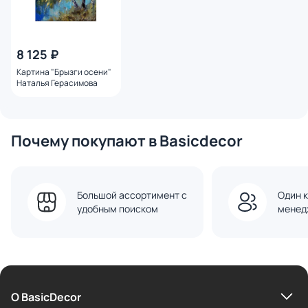
8 125 ₽
Картина "Брызги осени"
Наталья Герасимова
Почему покупают в Basicdecor
Большой ассортимент с
Один к
удобным поиском
менед
О BasicDecor