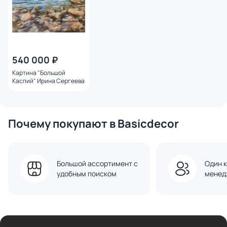
540 000 ₽
Картина "Большой
Каспий" Ирина Сергеева
Почему покупают в Basicdecor
Большой ассортимент с
Один к
удобным поиском
менед