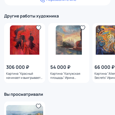
Другие работы художника
306 000 ₽
54 000 ₽
66 000 ₽
Картина "Красный
Картина "Калужская
Картина "Alie
начинает и выигрывает"
площадь" Ирина
Secrets" Ири
Ирина Сергеева
Сергеева
Вы просматривали