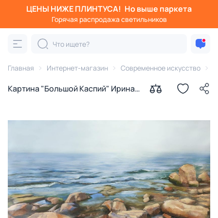
ЦЕНЫ НИЖЕ ПЛИНТУСА!
Но выше паркета
Горячая распродажа светильников
Главная
Интернет-магазин
Современное искусство
К
Картина "Большой Каспий" Ирина
Сергеева