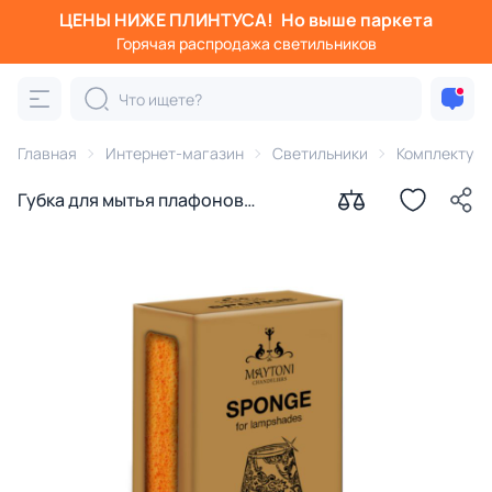
ЦЕНЫ НИЖЕ ПЛИНТУСА!
Но выше паркета
Горячая распродажа светильников
Главная
Интернет-магазин
Светильники
Комплектую
Губка для мытья плафонов
Maytoni Cleaning Sponge for
Lampshades S-775-242