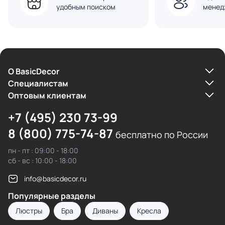
удобным поиском
менед
О BasicDecor
Cпециалистам
Оптовым клиентам
+7 (495) 230 73-99
8 (800) 775-74-87
бесплатно по России
пн - пт : 09:00 - 18:00
сб - вс : 10:00 - 18:00
info@basicdecor.ru
Популярные разделы
Люстры
Бра
Диваны
Кресла