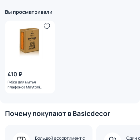
Вы просматривали
410 ₽
Губка для мытья
плафонов Maytoni
Cleaning Sponge for
Lampshades S-775-242
Почему покупают в Basicdecor
Большой ассортимент с
Один к