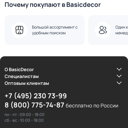
Почему покупают в Basicdecor
Большой ассортимент с
Один к
удобным поиском
менед
О BasicDecor
Cпециалистам
Оптовым клиентам
+7 (495) 230 73-99
8 (800) 775-74-87
бесплатно по России
пн - пт : 09:00 - 18:00
сб - вс : 10:00 - 18:00