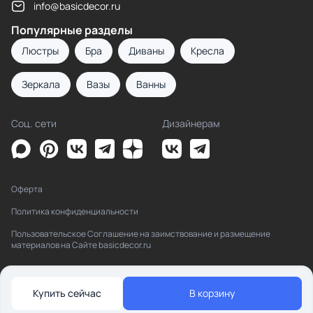
info@basicdecor.ru
Популярные разделы
Люстры
Бра
Диваны
Кресла
Зеркала
Вазы
Ванны
Соц. сети
Дизайнерам
Оферта
Политика конфиденциальности
Пользовательское Соглашение на заимствование и размещение
материалов на Сайте basicdecor.ru
Купить сейчас
В корзину