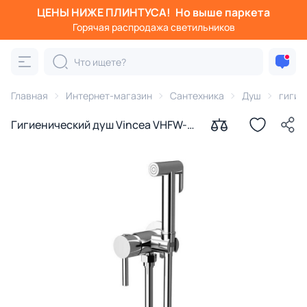
ЦЕНЫ НИЖЕ ПЛИНТУСА!
Но выше паркета
Горячая распродажа светильников
Главная
Интернет-магазин
Сантехника
Душ
гигие
Гигиенический душ Vincea VHFW-
101CH со смесителем, хром