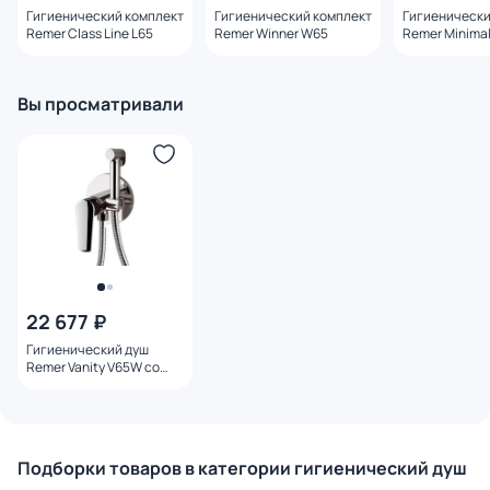
Гигиенический комплект
Гигиенический комплект
Гигиенически
Remer Class Line L65
Remer Winner W65
Remer Minima
Вы просматривали
22 677 ₽
Гигиенический душ
Remer Vanity V65W со
смесителем
Подборки товаров в категории гигиенический душ