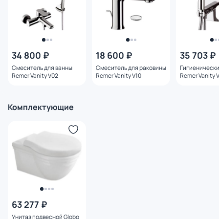
34 800 ₽
18 600 ₽
35 703 ₽
Смеситель для ванны
Смеситель для раковины
Гигиенически
Remer Vanity V02
Remer Vanity V10
Remer Vanity 
внутренней ч
Комплектующие
63 277 ₽
Унитаз подвесной Globo