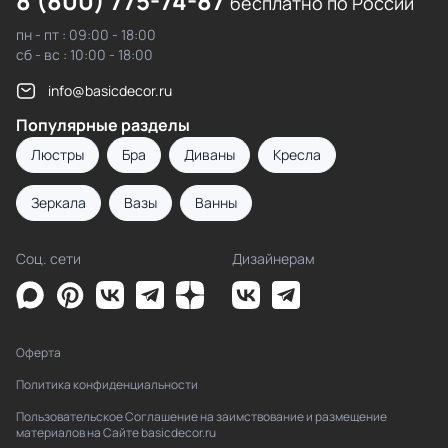
8 (800) 775-74-87
бесплатно по России
пн - пт : 09:00 - 18:00
сб - вс : 10:00 - 18:00
info@basicdecor.ru
Популярные разделы
Люстры
Бра
Диваны
Кресла
Зеркала
Вазы
Ванны
Соц. сети
Дизайнерам
Оферта
Политика конфиденциальности
Пользовательское Соглашение на заимствование и размещение
материалов на Сайте basicdecor.ru