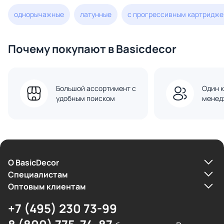
однорычажные
латунные
с прогрессивным картридж
Почему покупают в Basicdecor
Большой ассортимент с
Один к
удобным поиском
менед
О BasicDecor
Cпециалистам
Оптовым клиентам
+7 (495) 230 73-99