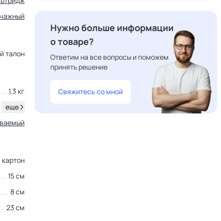
артридж
чажный
Нужно больше информации
о товаре?
ый талон
Ответим на все вопросы и поможем
принять решение
1.3 кг
Свяжитесь со мной
.
еще
иваемый
картон
15 см
8 см
23 см