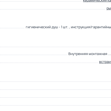
керамический к
ры
гигиенический душ - 1 шт. , инструкция/гарантийн
Внутренняя монтажная ..
встра