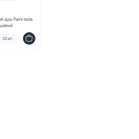
 душ Paini Isola
нцевый
•
22 шт.