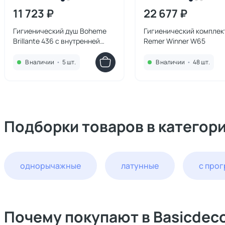
11 723 ₽
22 677 ₽
Гигиенический душ Boheme
Гигиенический комплек
Brillante 436 с внутренней
Remer Winner W65
частью хром
В наличии
•
5 шт.
В наличии
•
48 шт.
Подборки товаров в категор
однорычажные
латунные
с про
Почему покупают в Basicdec