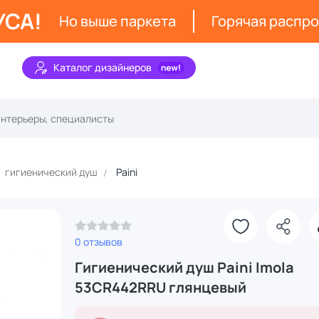
УСА!
Но выше паркета
Горячая распр
Каталог дизайнеров
гигиенический душ
Paini
З
0 отзывов
Гигиенический душ Paini Imola
53CR442RRU глянцевый