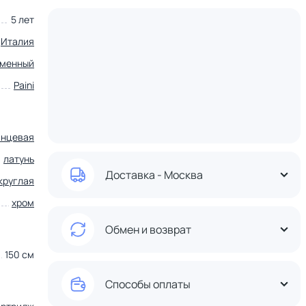
5 лет
Италия
еменный
Paini
янцевая
латунь
Доставка - Москва
круглая
хром
Обмен и возврат
150 см
Способы оплаты