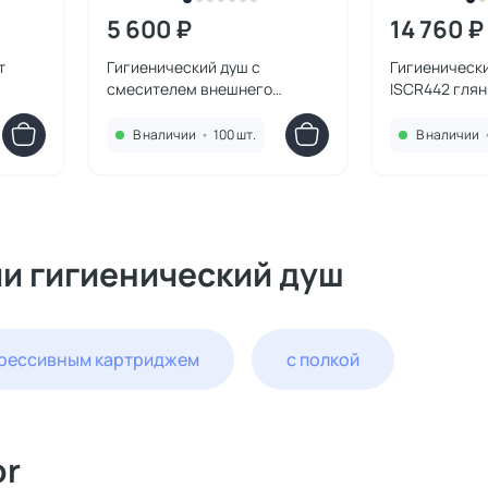
5 600 ₽
14 760 ₽
т
Гигиенический душ с
Гигиенический
смесителем внешнего
ISCR442 гля
монтажа Paini Aosta
92CR304KM хром
В наличии
•
100 шт.
В наличии
ии гигиенический душ
грессивным картриджем
с полкой
or