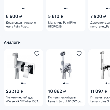
6 600 ₽
5 610 ₽
7 920 ₽
Дозатор для жидкого
Мыльница Paini Pixel
Держатель д
мыла Paini Pixel
81CR021BI
полотенец Pain
81CR031BI
81CR002 40 с
Аналоги
23 310 ₽
10 862 ₽
11 097 ₽
Гигиенический душ
Гигиенический душ
Гигиенически
WasserKRAFT Aller 10638
Lemark Solo LM7165C со
Lemark plus G
со смесителем и
смесителем
LM1519C со с
внутренней частью