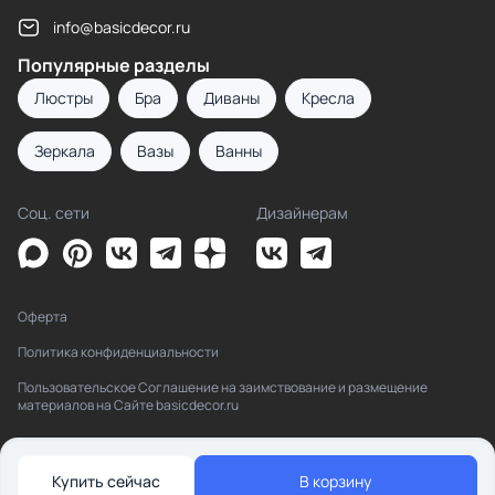
info@basicdecor.ru
Популярные разделы
Люстры
Бра
Диваны
Кресла
Зеркала
Вазы
Ванны
Соц. сети
Дизайнерам
Оферта
Политика конфиденциальности
Пользовательское Соглашение на заимствование и размещение
материалов на Сайте basicdecor.ru
Купить сейчас
В корзину