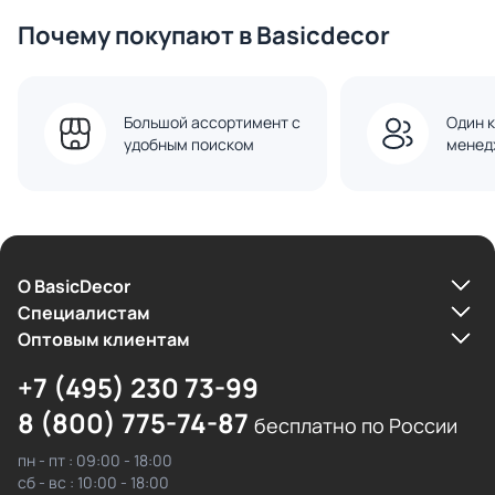
Почему покупают в Basicdecor
Большой ассортимент с
Один к
удобным поиском
менед
О BasicDecor
Cпециалистам
Оптовым клиентам
+7 (495) 230 73-99
8 (800) 775-74-87
бесплатно по России
пн - пт : 09:00 - 18:00
сб - вс : 10:00 - 18:00