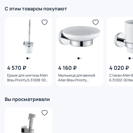
С этим товаром покупают
4 570 ₽
4 160 ₽
4 020 ₽
Ершик для унитаза Allen
Мыльница для ванной
Стакан Allen B
Brau Priority 6.31008-00
Allen Brau Priority
6.31002-00 б
белый/хром
6.31005-00 белый/хром
Вы просматривали