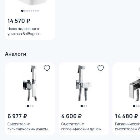
14 570 ₽
Чаша подвесного
унитаза BelBagno
VENETO BB132CHR
Аналоги
6 977 ₽
4 606 ₽
14 480 ₽
Смеситель с
Смеситель с
Гигиенически
гигиеническим душем
гигиеническим душем
смесителем W
Haiba HB5512
Haiba HB5502
A71138