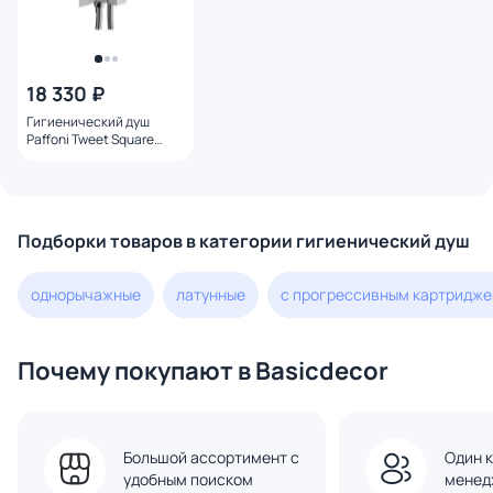
18 330 ₽
Гигиенический душ
Paffoni Tweet Square
ZDUP112CR с внутренней
частью хром
Подборки товаров в категории гигиенический душ
однорычажные
латунные
с прогрессивным картридж
Почему покупают в Basicdecor
Большой ассортимент с
Один к
удобным поиском
менед