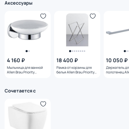
Аксессуары
4 160 ₽
18 400 ₽
10 050 ₽
Мыльница для ванной
Рамка от корзины для
Держатель д
Allen Brau Priority
белья Allen Brau Priority
полотенец All
6.31005-00 белый/хром
6.32001-BS сталь
Infinity 6.2101
Сочетается с