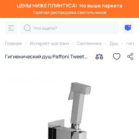
ЦЕНЫ НИЖЕ ПЛИНТУСА!
Но выше паркета
Горячая распродажа светильников
Главная
Интернет-магазин
Сантехника
Душ
гигие
Гигиенический душ Paffoni Tweet
Square ZDUP112CR с внутренней
частью хром