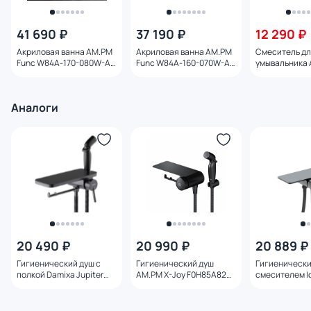
41 690 ₽
37 190 ₽
12 290 ₽
Акриловая ванна AM.PM
Акриловая ванна AM.PM
Смеситель д
Func W84A-170-080W-A
Func W84A-160-070W-A
умывальника 
170х80
160х70
F8F02122 чер
Аналоги
20 490 ₽
20 990 ₽
20 889 ₽
Гигиенический душ с
Гигиенический душ
Гигиенически
полкой Damixa Jupiter
AM.PM X-Joy F0H85A822
смесителем Id
773500301 черный
со смесителем с полкой,
AXEBLSHi08 ч
держателем туалетной
бумаги, черный матовый