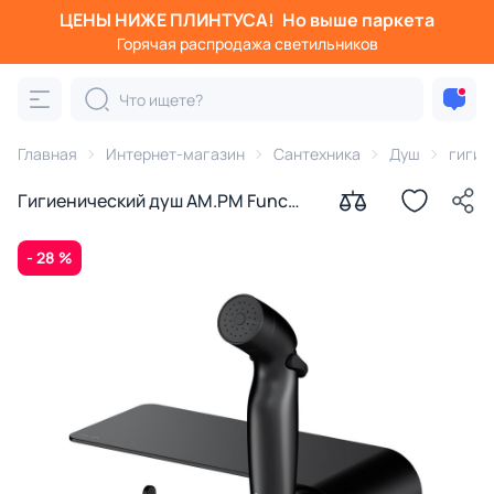
ЦЕНЫ НИЖЕ ПЛИНТУСА!
Но выше паркета
Горячая распродажа светильников
Главная
Интернет-магазин
Сантехника
Душ
гигие
Гигиенический душ AM.PM Func
F0H8F922 со смесителем черный
матовый
- 28 %