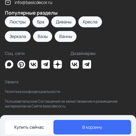
info@basicdecor.ru
Популярные разделы
Люстры
Бра
Диваны
Кресла
Зеркала
Вазы
Ванны
Соц. сети
Дизайнерам
Оферта
Политика конфиденциальности
Пользовательское Соглашение на заимствование и размещение
материалов на Сайте basicdecor.ru
Купить сейчас
В корзину