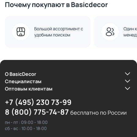
Почему покупают в Basicdecor
Большой ассортимент с
Один к
удобным поиском
менед
О BasicDecor
Cпециалистам
Оптовым клиентам
+7 (495) 230 73-99
8 (800) 775-74-87
бесплатно по России
пн - пт : 09:00 - 18:00
сб - вс : 10:00 - 18:00