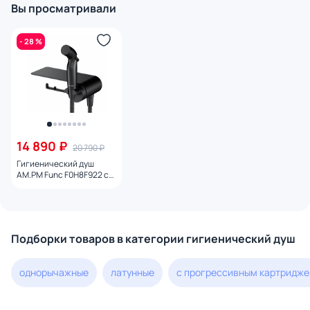
Вы просматривали
- 28 %
14 890 ₽
20 790 ₽
Гигиенический душ
AM.PM Func F0H8F922 со
смесителем черный
матовый
Подборки товаров в категории гигиенический душ
однорычажные
латунные
с прогрессивным картридж