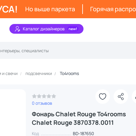
УСА!
Но выше паркета
Горячая распр
Каталог дизайнеров
 и свечи
подсвечники
To4rooms
0 отзывов
З
Фонарь Chalet Rouge To4rooms
Chalet Rouge 3870378.0011
Код
BD-187650