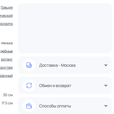
Греция
ический
o4rooms
, пенька
адебные
,
ротанг
Доставка - Москва
круглая
зрачный
Обмен и возврат
30 см
17.5 см
Способы оплаты