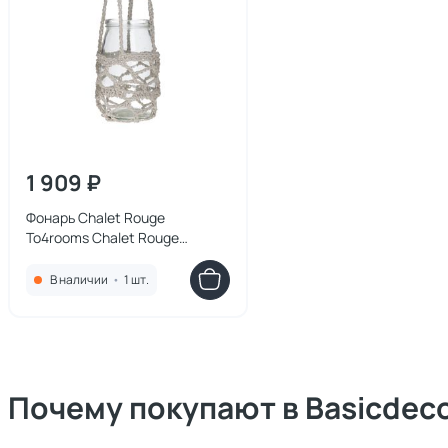
1 909 ₽
Фонарь Chalet Rouge
To4rooms Chalet Rouge
3870378.0008
В наличии
•
1 шт.
Почему покупают в Basicdec