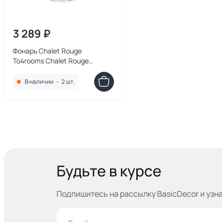
3 289 ₽
Фонарь Chalet Rouge
To4rooms Chalet Rouge
3870378.0011
В наличии
•
2 шт.
Будьте в курсе
Подпишитесь на рассылку BasicDecor и узн