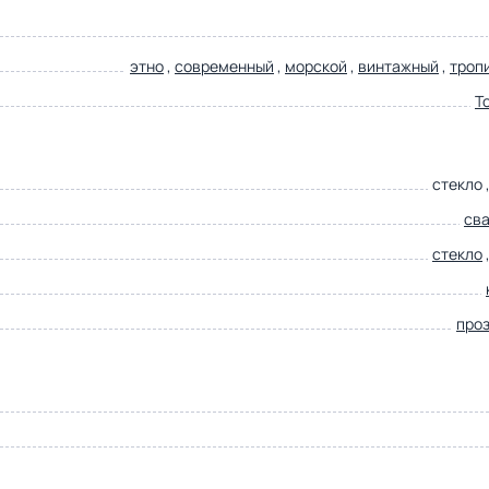
этно
,
современный
,
морской
,
винтажный
,
троп
T
стекло 
св
стекло
про