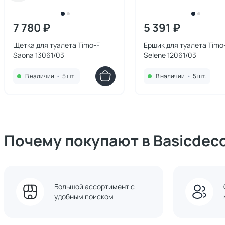
7 780 ₽
5 391 ₽
Щетка для туалета Timo-F
Ершик для туалета Timo
Saona 13061/03
Selene 12061/03
В наличии
•
5 шт.
В наличии
•
5 шт.
Почему покупают в Basicdec
Большой ассортимент с
удобным поиском