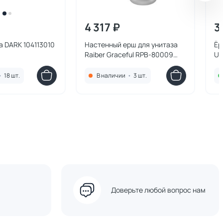
4 317 ₽
3
 DARK 104113010
Настенный ерш для унитаза
Ёр
Raiber Graceful RPB-80009
Ul
матовый черный
ма
•
18 шт.
В наличии
•
3 шт.
Доверьте любой вопрос нам