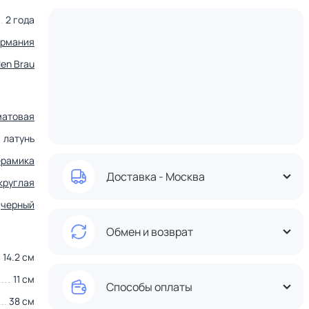
2 года
ермания
len Brau
матовая
латунь
ерамика
Доставка - Москва
круглая
черный
Обмен и возврат
14.2 см
11 см
Способы оплаты
38 см