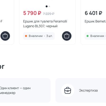
5 790 ₽
6 401 ₽
7 229 ₽
-F
Ершик для туалета Feramolli
Ершик Bemeta
Lugano BL307, черный
В наличии
•
3 шт.
В наличии
or
Один клиент — один
Экспертиза
менеджер