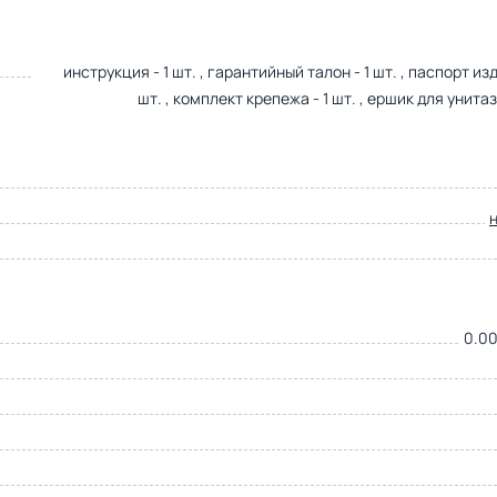
инструкция - 1 шт. , гарантийный талон - 1 шт. , паспорт изд
шт. , комплект крепежа - 1 шт. , ершик для унитаза
0.00