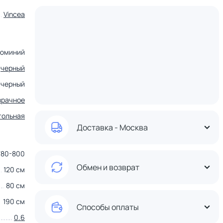
Vincea
юминий
черный
черный
зрачное
гольная
Доставка - Москва
 780-800
Обмен и возврат
120 см
80 см
190 см
Способы оплаты
0.6