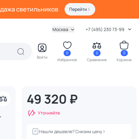
одажа светильников
Перейти
Москва
+7 (495) 230 73-99
0
0
0
Войти
Избранное
Сравнение
Корзина
49 320 ₽
акрыть
Уточняйте
-
Нашли дешевле? Снизим цену