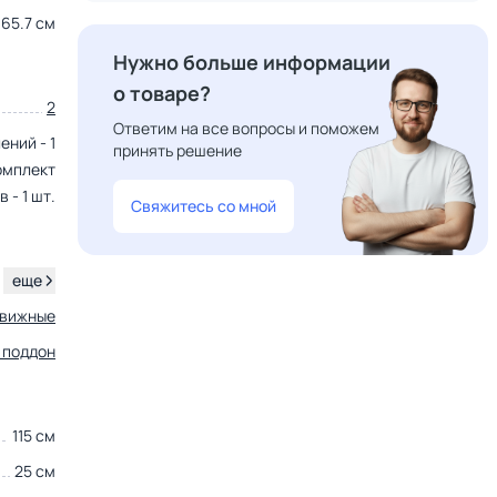
65.7 см
Нужно больше информации
о товаре?
2
Ответим на все вопросы и поможем
ений - 1
принять решение
 комплект
 - 1 шт.
Свяжитесь со мной
.
еще
движные
 поддон
115 см
25 см