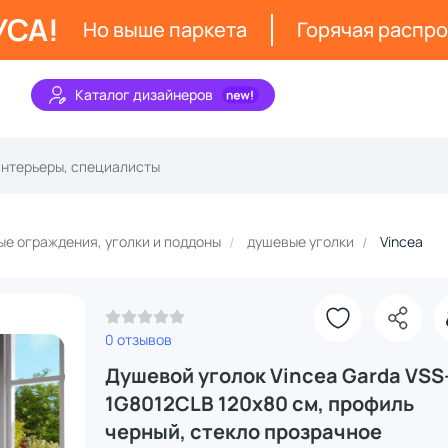
УСА!
Но выше паркета
Горячая распр
Каталог дизайнеров
е ограждения, уголки и поддоны
душевые уголки
Vincea
З
0 отзывов
Душевой уголок Vincea Garda VSS
1G8012CLB 120х80 см, профиль
черный, стекло прозрачное