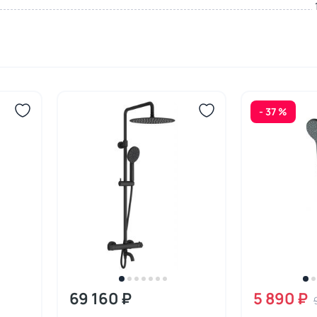
- 37 %
69 160 ₽
5 890 ₽