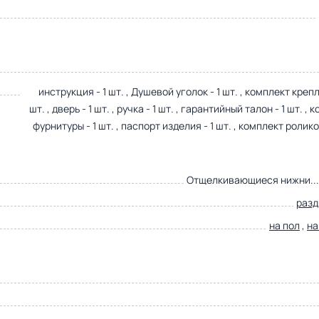
инструкция - 1 шт. , Душевой уголок - 1 шт. , комплект крепл
шт. , дверь - 1 шт. , ручка - 1 шт. , гарантийный талон - 1 шт. ,
фурнитуры - 1 шт. , паспорт изделия - 1 шт. , комплект роликов
Отщелкивающиеся нижни..
раз
на пол
,
на