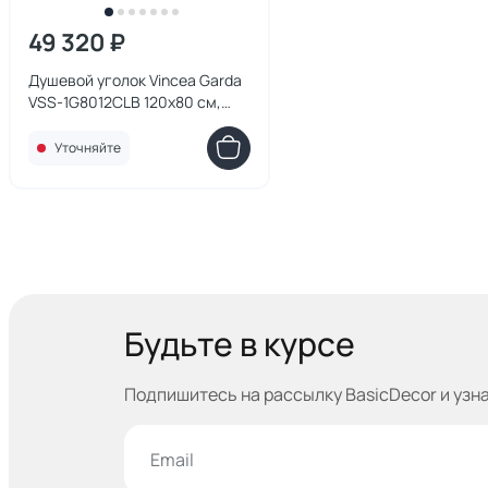
49 320 ₽
Душевой уголок Vincea Garda
VSS-1G8012CLB 120х80 см,
профиль черный, стекло
прозрачное
Уточняйте
Будьте в курсе
Подпишитесь на рассылку BasicDecor и узн