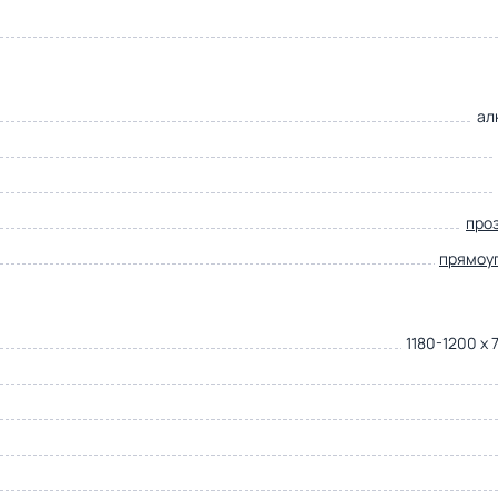
ал
про
прямоу
1180-1200 x