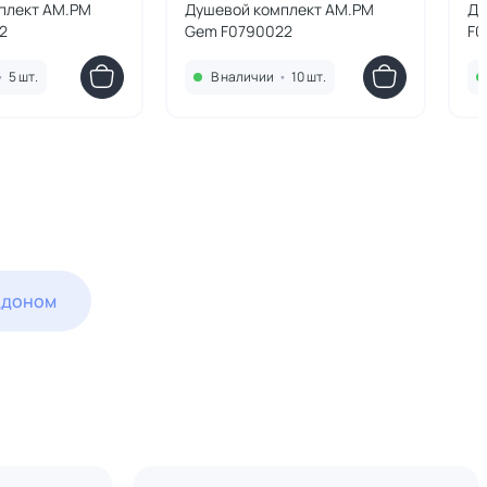
плект AM.PM
Душевой комплект AM.PM
Ду
2
Gem F0790022
F0
•
5 шт.
В наличии
•
10 шт.
ддоном