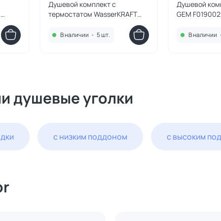
Душевой комплект с
Душевой ком
1
термостатом WasserKRAFT
GEM F019002
Thermo A28801 черный
матовый
В наличии
•
5 шт.
В наличии
ии душевые уголки
одки
с низким поддоном
с высоким по
or