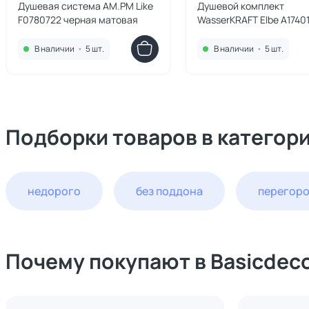
Душевая система AM.PM Like
Душевой комплект
F0780722 черная матовая
WasserKRAFT Elbe A1740
черный матовый
В наличии
•
5 шт.
В наличии
•
5 шт.
Подборки товаров в категор
недорого
без поддона
перегор
Почему покупают в Basicdec