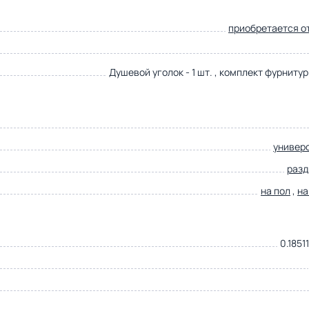
приобретается о
Душевой уголок - 1 шт. , комплект фурнитуры
универ
раз
на пол
,
на
0.1851