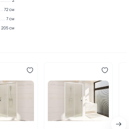
2
72 см
7 см
205 см