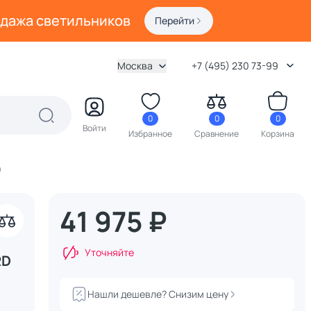
одажа светильников
Перейти
Москва
+7 (495) 230 73-99
0
0
0
Войти
Избранное
Сравнение
Корзина
h
41 975 ₽
Уточняйте
RD
Нашли дешевле? Снизим цену