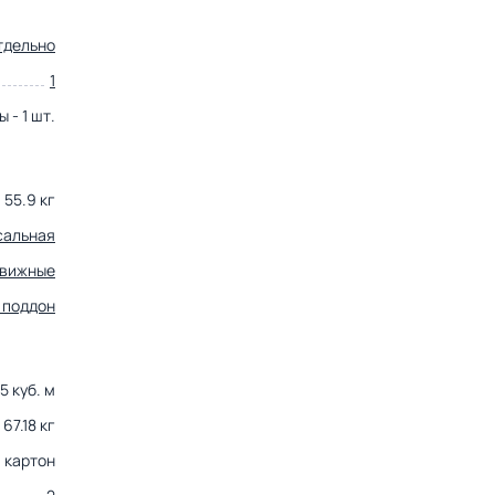
тдельно
1
 - 1 шт.
55.9 кг
сальная
движные
 поддон
15 куб. м
67.18 кг
картон