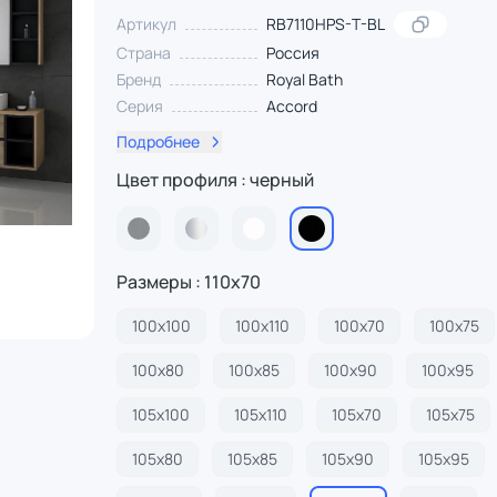
Артикул
RB7110HPS-T-BL
Страна
Россия
Бренд
Royal Bath
Серия
Accord
Подробнее
Цвет профиля : черный
Размеры : 110х70
100х100
100х110
100х70
100х75
100х80
100х85
100х90
100х95
105х100
105х110
105х70
105х75
105х80
105х85
105х90
105х95