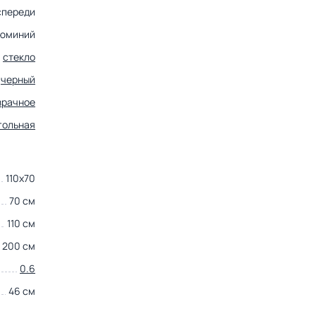
спереди
юминий
стекло
черный
зрачное
гольная
110х70
70 см
110 см
200 см
0.6
46 см