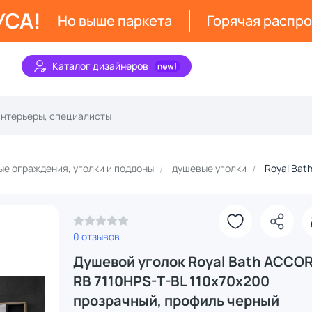
УСА!
Но выше паркета
Горячая распр
Каталог дизайнеров
е ограждения, уголки и поддоны
душевые уголки
Royal Bat
0 отзывов
Душевой уголок Royal Bath ACCO
RB 7110HPS-T-BL 110x70x200
прозрачный, профиль черный