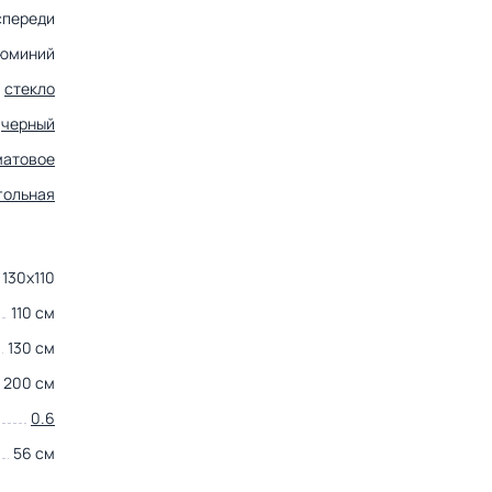
спереди
юминий
стекло
черный
матовое
гольная
130х110
110 см
130 см
200 см
0.6
56 см