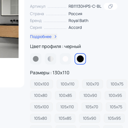
Артикул
RB11130HPS-C-BL
Страна
Россия
Бренд
Royal Bath
Серия
Accord
Подробнее
Цвет профиля : черный
Размеры : 130х110
100х100
100х110
100х70
100х75
100х80
100х85
100х90
100х95
105х100
105х110
105х70
105х75
105х80
105х85
105х90
105х95