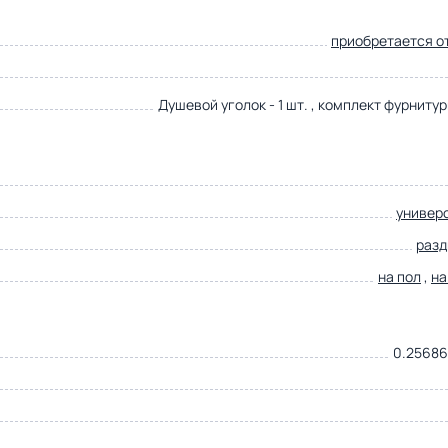
приобретается о
Душевой уголок - 1 шт. , комплект фурнитуры
универ
раз
на пол
,
на
0.25686