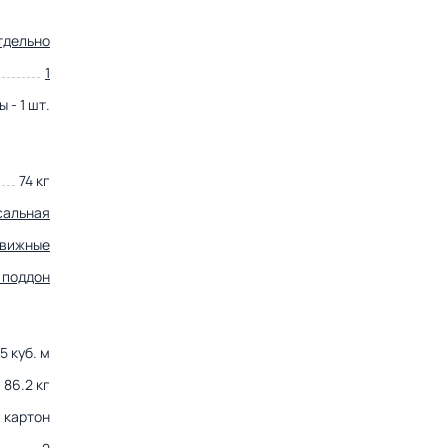
тдельно
1
 - 1 шт.
74 кг
сальная
движные
 поддон
5 куб. м
86.2 кг
картон