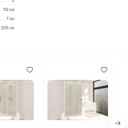
2
112 см
7 см
205 см