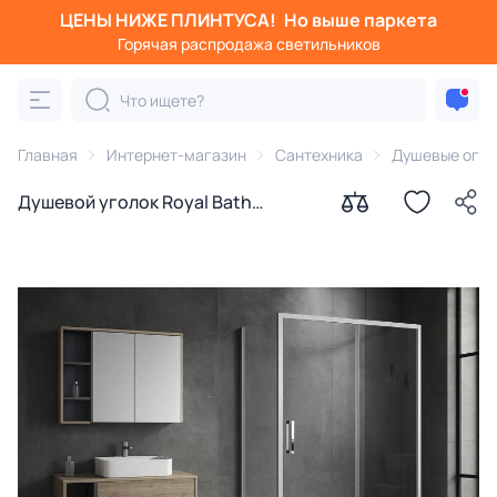
ЦЕНЫ НИЖЕ ПЛИНТУСА!
Но выше паркета
Горячая распродажа светильников
Главная
Интернет-магазин
Сантехника
Душевые огра
Душевой уголок Royal Bath
ACCORD RB 100HPS-T-ST
100x100x200 прозрачный,
профиль хром сатин