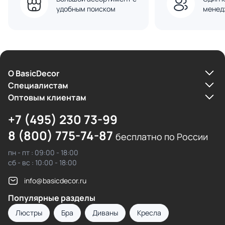
удобным поиском
менед
О BasicDecor
Cпециалистам
Оптовым клиентам
+7 (495) 230 73-99
8 (800) 775-74-87
бесплатно по России
пн - пт : 09:00 - 18:00
сб - вс : 10:00 - 18:00
info@basicdecor.ru
Популярные разделы
Люстры
Бра
Диваны
Кресла