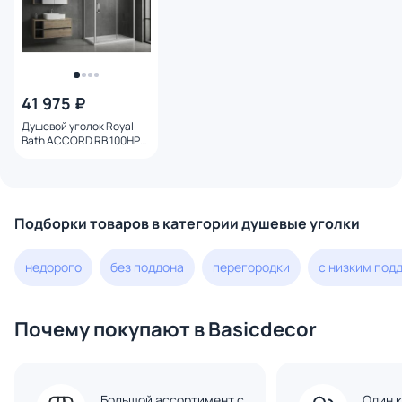
41 975 ₽
Душевой уголок Royal
Bath ACCORD RB 100HPS-
T-ST 100x100x200
прозрачный, профиль
хром сатин
Подборки товаров в категории душевые уголки
недорого
без поддона
перегородки
с низким под
Почему покупают в Basicdecor
Большой ассортимент с
Один к