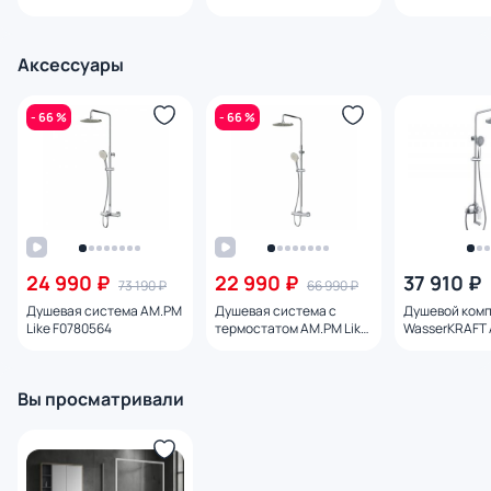
120x200 прозрачная,
120x200 прозрачная,
CH 120x200 п
профиль белый
профиль черный
профиль хром
Аксессуары
- 66 %
- 66 %
24 990 ₽
22 990 ₽
37 910 ₽
73 190 ₽
66 990 ₽
Душевая система AM.PM
Душевая система с
Душевой ком
Like F0780564
термостатом AM.PM Like
WasserKRAFT 
F0780464
Вы просматривали