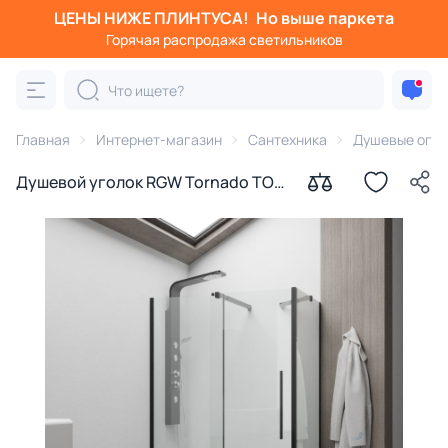
ЦЕНЫ НИЖЕ ПЛИНТУСА!
Но выше паркета
Горячая распродажа светильников
Главная
Интернет-магазин
Сантехника
Душевые огра
Душевой уголок RGW Tornado TO-
48B (TO-18B + Z-18B), 140x90 см,
профиль черный, стекло
прозрачное