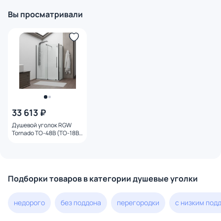
Вы просматривали
33 613 ₽
Душевой уголок RGW
Tornado TO-48B (TO-18B
+ Z-18B), 140x90 см,
профиль черный, стекло
прозрачное
Подборки товаров в категории душевые уголки
недорого
без поддона
перегородки
с низким под