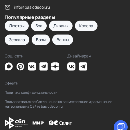
info@basicdecor.ru
Популярные разделы
Люстры
Бра
Диваны
Кресла
Зеркала
Вазы
Ванны
Соц. сети
Дизайнерам
Оферта
Политика конфиденциальности
Пользовательское Соглашение на заимствование и размещение
материалов на Сайте basicdecor.ru