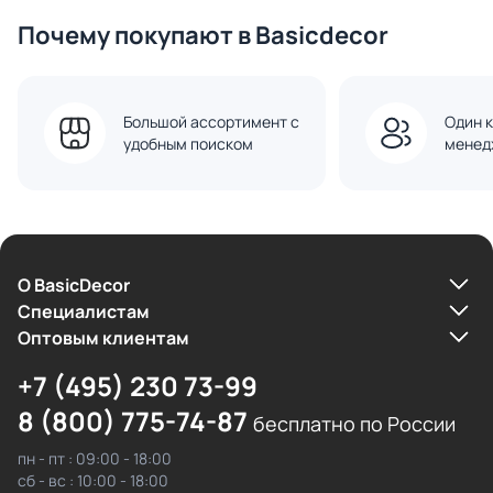
Почему покупают в Basicdecor
Большой ассортимент с
Один к
удобным поиском
менед
О BasicDecor
Cпециалистам
Оптовым клиентам
+7 (495) 230 73-99
8 (800) 775-74-87
бесплатно по России
пн - пт : 09:00 - 18:00
сб - вс : 10:00 - 18:00