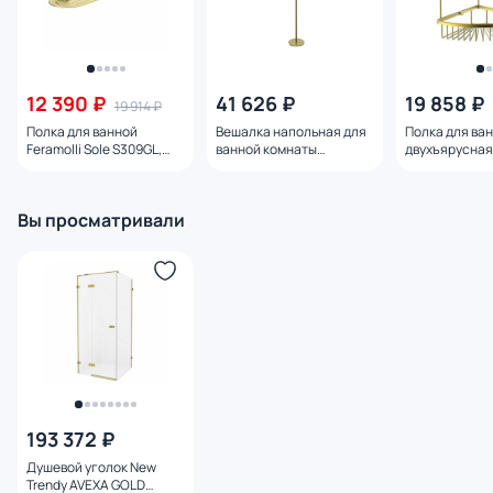
12 390 ₽
41 626 ₽
19 858 ₽
19 914 ₽
Полка для ванной
Вешалка напольная для
Полка для ва
Feramolli Sole S309GL,
ванной комнаты
двухъярусна
золото
WONZON & WOGHAND
WOGHAND WW
WW-V4306-BG,
брашированн
брашированное золото
Вы просматривали
193 372 ₽
Душевой уголок New
Trendy AVEXA GOLD