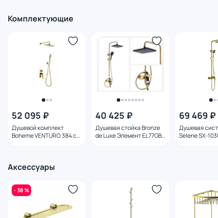
Комплектующие
52 095 ₽
40 425 ₽
69 469 ₽
Душевой комплект
Душевая стойка Bronze
Душевая сист
Boheme VENTURO 384 с
de Luxe Элемент EL77GB
Selene SX-103
внутренней частью
золото/черный
матовое
Аксессуары
- 38 %