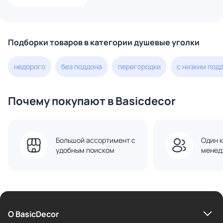
BRUSHED 100x120 EXK-
1762, профиль золотой,
стекло прозрачное
Подборки товаров в категории душевые уголки
недорого
без поддона
перегородки
с низким под
Почему покупают в Basicdecor
Большой ассортимент с
Один к
удобным поиском
менед
О BasicDecor