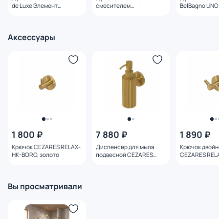
de Luxe Элемент
смесителем
BelBagno UNO
EL77/1GB золото/черный
WasserKRAFT A17101
DOCM-ORO
Аксессуары
1 800 ₽
7 880 ₽
1 890 ₽
Крючок CEZARES RELAX-
Диспенсер для мыла
Крючок двойн
HK-BORO, золото
подвесной CEZARES
CEZARES REL
RELAX-SOIS-M-BORO,
BORO, золото
золото
Вы просматривали