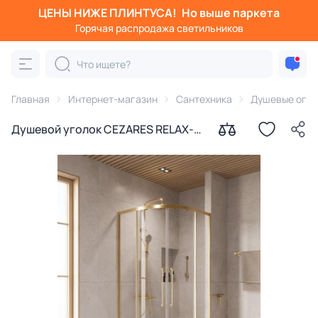
ЦЕНЫ НИЖЕ ПЛИНТУСА!
Но выше паркета
Горячая распродажа светильников
Главная
Интернет-магазин
Сантехника
Душевые огра
Душевой уголок CEZARES RELAX-
304-R-2-100-C-BORO, 100х100 см,
профиль золотой, стекло
прозрачное