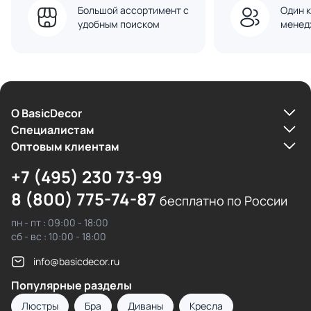
Большой ассортимент с
Один к
удобным поиском
менед
О BasicDecor
Cпециалистам
Оптовым клиентам
+7 (495) 230 73-99
8 (800) 775-74-87
бесплатно по России
пн - пт : 09:00 - 18:00
сб - вс : 10:00 - 18:00
info@basicdecor.ru
Популярные разделы
Люстры
Бра
Диваны
Кресла