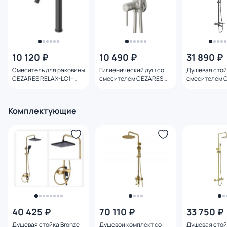
10 120 ₽
10 490 ₽
31 890 ₽
Смеситель для раковины
Гигиенический душ со
Душевая стой
CEZARES RELAX-LC1-
смесителем CEZARES
смесителем 
NOP-W0 черный матовый
RELAX-DIF-IN Сатин
RELAX-CVD-N
матовый
Комплектующие
40 425 ₽
70 110 ₽
33 750 ₽
Душевая стойка Bronze
Душевой комплект со
Душевая стой