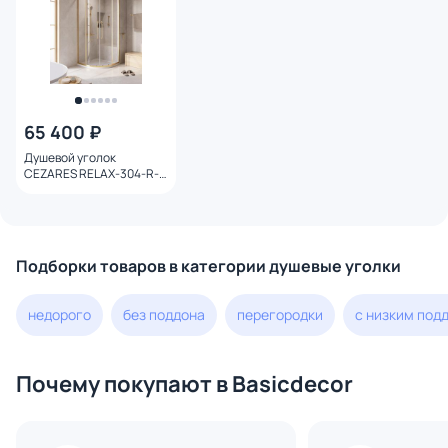
65 400 ₽
Душевой уголок
CEZARES RELAX-304-R-
2-100-C-BORO, 100х100
см, профиль золотой,
стекло прозрачное
Подборки товаров в категории душевые уголки
недорого
без поддона
перегородки
с низким под
Почему покупают в Basicdecor