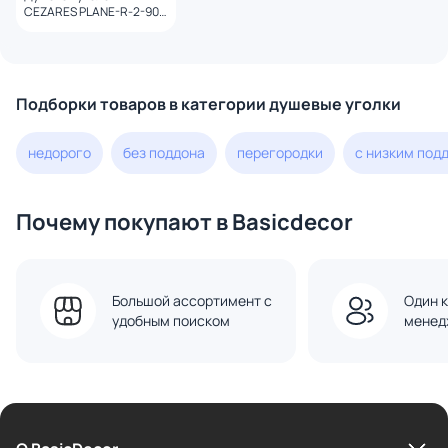
CEZARES PLANE-R-2-90-
C-CR профиль хром,
стекло прозрачное
Подборки товаров в категории душевые уголки
недорого
без поддона
перегородки
с низким под
Почему покупают в Basicdecor
Большой ассортимент с
Один к
удобным поиском
менед