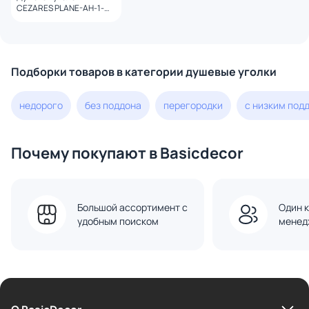
CEZARES PLANE-AH-1-
160/90-C-GM профиль
оружейная сталь, стекло
прозрачное
Подборки товаров в категории душевые уголки
недорого
без поддона
перегородки
с низким под
Почему покупают в Basicdecor
Большой ассортимент с
Один к
удобным поиском
менед