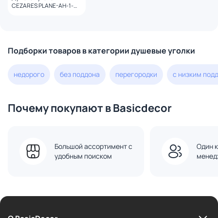
CEZARES PLANE-AH-1-
160/100-C-GM профиль
оружейная сталь, стекло
прозрачное
Подборки товаров в категории душевые уголки
недорого
без поддона
перегородки
с низким под
Почему покупают в Basicdecor
Большой ассортимент с
Один к
удобным поиском
менед