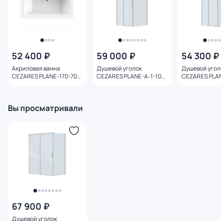
52 400 ₽
59 000 ₽
54 300 ₽
Акриловая ванна
Душевой уголок
Душевой угол
CEZARES PLANE-170-70-
CEZARES PLANE-A-1-100-
CEZARES PLAN
45-W37
C-BORO профиль
C-CR профиль
брашированное золото,
стекло прозр
стекло прозрачное
Вы просматривали
67 900 ₽
Душевой уголок