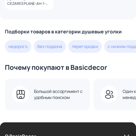
CEZARES PLANE-AH-1-
150/90-C-IN профиль
сатин, стекло
прозрачное
Подборки товаров в категории душевые уголки
недорого
без поддона
перегородки
с низким под
Почему покупают в Basicdecor
Большой ассортимент с
Один к
удобным поиском
менед