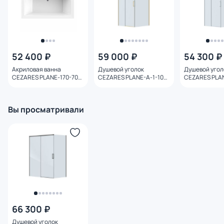
52 400 ₽
59 000 ₽
54 300 ₽
Акриловая ванна
Душевой уголок
Душевой угол
CEZARES PLANE-170-70-
CEZARES PLANE-A-1-100-
CEZARES PLAN
45-W37
C-BORO профиль
C-CR профиль
брашированное золото,
стекло прозр
стекло прозрачное
Вы просматривали
66 300 ₽
Душевой уголок