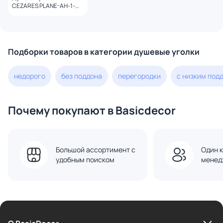
CEZARES PLANE-AH-1-
150/80-C-GM профиль
оружейная сталь, стекло
прозрачное
Подборки товаров в категории душевые уголки
недорого
без поддона
перегородки
с низким под
Почему покупают в Basicdecor
Большой ассортимент с
Один к
удобным поиском
менед