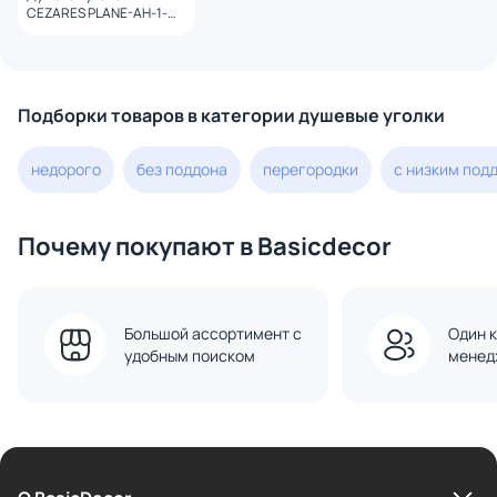
CEZARES PLANE-AH-1-
150/100-C-GM профиль
оружейная сталь, стекло
прозрачное
Подборки товаров в категории душевые уголки
недорого
без поддона
перегородки
с низким под
Почему покупают в Basicdecor
Большой ассортимент с
Один к
удобным поиском
менед