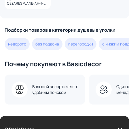
CEZARES PLANE-AH-1-
140/80-C-GM профиль
оружейная сталь, стекло
прозрачное
Подборки товаров в категории душевые уголки
недорого
без поддона
перегородки
с низким под
Почему покупают в Basicdecor
Большой ассортимент с
Один к
удобным поиском
менед