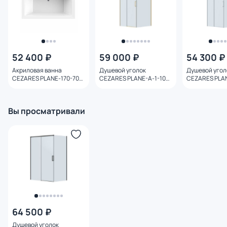
52 400 ₽
59 000 ₽
54 300 ₽
Акриловая ванна
Душевой уголок
Душевой угол
CEZARES PLANE-170-70-
CEZARES PLANE-A-1-100-
CEZARES PLAN
45-W37
C-BORO профиль
C-CR профиль
брашированное золото,
стекло прозр
стекло прозрачное
Вы просматривали
64 500 ₽
Душевой уголок