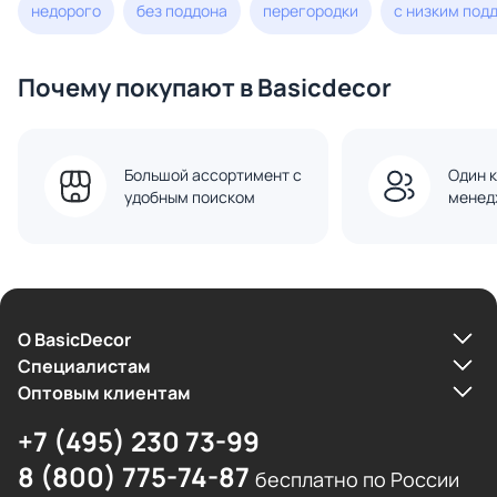
недорого
без поддона
перегородки
с низким под
Почему покупают в Basicdecor
Большой ассортимент с
Один к
удобным поиском
менед
О BasicDecor
Cпециалистам
Оптовым клиентам
+7 (495) 230 73-99
8 (800) 775-74-87
бесплатно по России