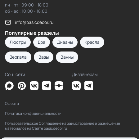
пн - пт : 09:00 - 18:00
сб - вс : 10:00 - 18:00
info@basicdecor.ru
Популярные разделы
Люстры
Бра
Диваны
Кресла
Зеркала
Вазы
Ванны
Соц. сети
Дизайнерам
Оферта
Политика конфиденциальности
Пользовательское Соглашение на заимствование и размещение
материалов на Сайте basicdecor.ru