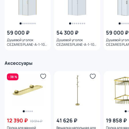
59 000 ₽
54 300 ₽
59 000 ₽
Душевой уголок
Душевой уголок
Душевой угол
CEZARES PLANE-A-1-100-
CEZARES PLANE-A-1-100-
CEZARES PLAN
C-BORO профиль
C-CR профиль хром,
C-GM профил
брашированное золото,
стекло прозрачное
оружейная ст
стекло прозрачное
прозрачное
Аксессуары
- 38 %
12 390 ₽
41 626 ₽
19 858 ₽
19 914 ₽
Полка для ванной
Вешалка напольная для
Полка для ва