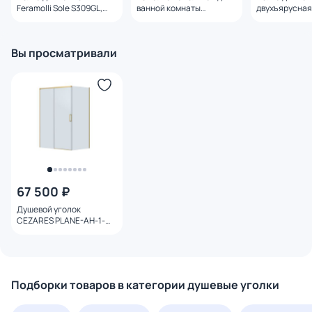
Feramolli Sole S309GL,
ванной комнаты
двухъярусна
золото
WONZON & WOGHAND
WOGHAND WW
WW-V4306-BG,
брашированн
брашированное золото
Вы просматривали
67 500 ₽
Душевой уголок
CEZARES PLANE-AH-1-
140/100-C-BORO
профиль брашированное
золото, стекло
прозрачное
Подборки товаров в категории душевые уголки