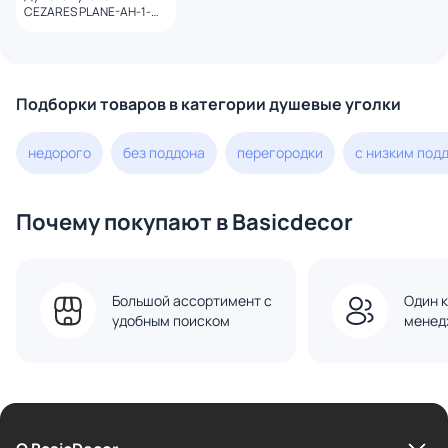
CEZARES PLANE-AH-1-
130/90-C-GM профиль
оружейная сталь, стекло
прозрачное
Подборки товаров в категории душевые уголки
недорого
без поддона
перегородки
с низким под
Почему покупают в Basicdecor
Большой ассортимент с
Один к
удобным поиском
менед