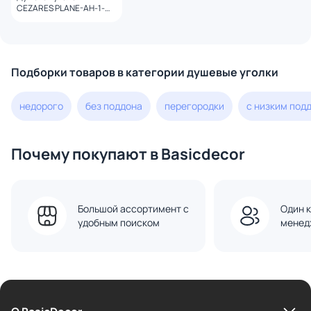
CEZARES PLANE-AH-1-
130/100-C-CR профиль
хром, стекло прозрачное
Подборки товаров в категории душевые уголки
недорого
без поддона
перегородки
с низким под
Почему покупают в Basicdecor
Большой ассортимент с
Один к
удобным поиском
менед