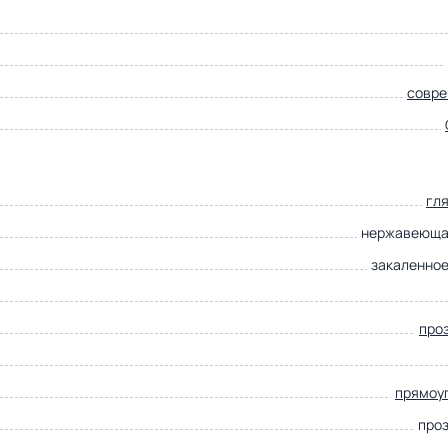
совр
гл
нержавеюща
закаленное
про
прямоу
про