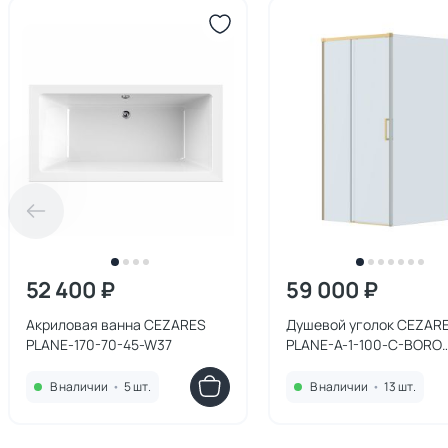
52 400 ₽
59 000 ₽
Акриловая ванна CEZARES
Душевой уголок CEZAR
PLANE-170-70-45-W37
PLANE-A-1-100-C-BORO
профиль брашированно
золото, стекло прозрач
В наличии
•
5 шт.
В наличии
•
13 шт.