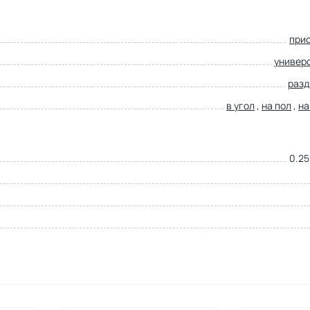
при
универ
раз
в угол
,
на пол
,
на
0.25