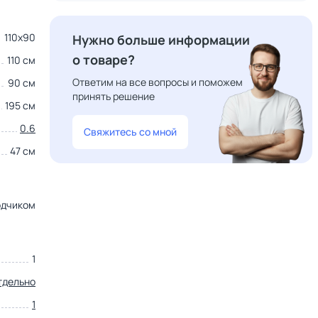
110x90
Нужно больше информации
о товаре?
110 см
Ответим на все вопросы и поможем
90 см
принять решение
195 см
0.6
Свяжитесь со мной
47 см
одчиком
1
тдельно
1