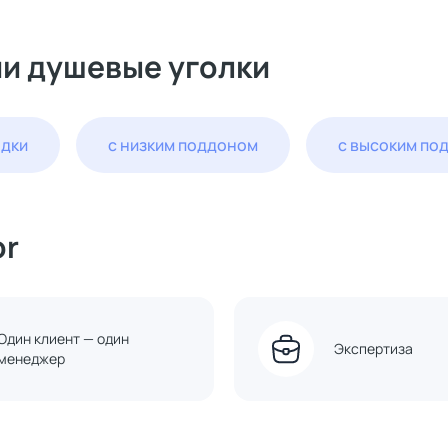
ии душевые уголки
одки
с низким поддоном
с высоким по
or
Один клиент — один
Экспертиза
менеджер