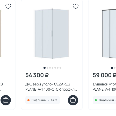
54 300 ₽
59 000 
ES
Душевой уголок CEZARES
Душевой уго
PLANE-A-1-100-C-CR профиль
PLANE-A-1-1
е
хром, стекло прозрачное
оружейная ст
ное
прозрачное
В наличии
•
4 шт.
В наличии