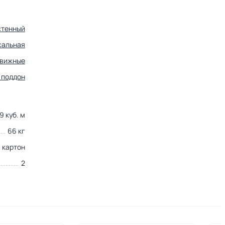
стенный
сальная
движные
 поддон
9 куб. м
66 кг
картон
2