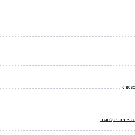
с дов
приобретается о