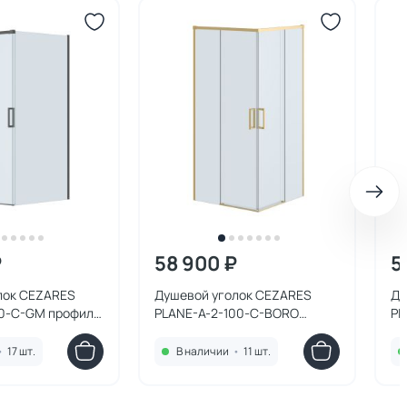
₽
58 900 ₽
5
лок CEZARES
Душевой уголок CEZARES
Ду
00-C-GM профиль
PLANE-A-2-100-C-BORO
PL
аль, стекло
профиль брашированное
хр
золото, стекло прозрачное
•
17 шт.
В наличии
•
11 шт.