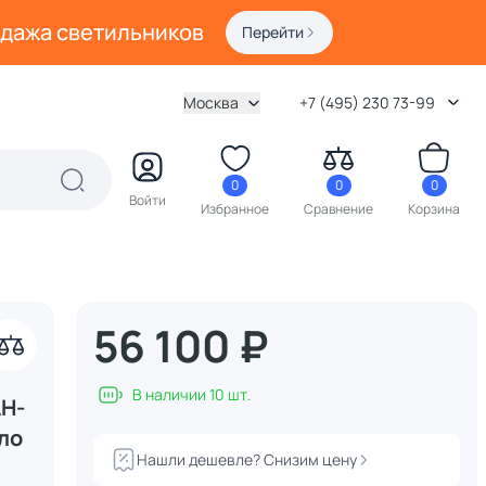
одажа светильников
Перейти
Москва
+7 (495) 230 73-99
0
0
0
Войти
Избранное
Сравнение
Корзина
56 100 ₽
В наличии 10 шт.
H-
ло
Нашли дешевле? Снизим цену