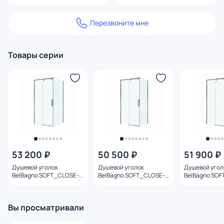
Перезвоните мне
Товары серии
53 200 ₽
50 500 ₽
51 900 ₽
Душевой уголок
Душевой уголок
Душевой угол
BelBagno SOFT_CLOSE-1-
BelBagno SOFT_CLOSE-1-
BelBagno SOF
A-1-100-C-GM профиль
AH-1-100/80-C-GM
AH-1-100/90-
оружейная сталь, стекло
профиль оружейная
профиль ору
прозрачное 100x100
сталь, стекло
сталь, стекло
Вы просматривали
прозрачное 100x80
прозрачное 1