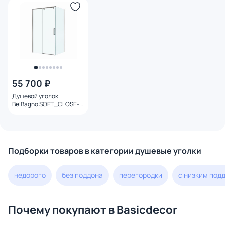
55 700 ₽
Душевой уголок
BelBagno SOFT_CLOSE-1-
AH-1-120/100-C-GM
профиль оружейная
сталь, стекло
прозрачное 120x100
Подборки товаров в категории душевые уголки
недорого
без поддона
перегородки
с низким под
Почему покупают в Basicdecor