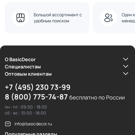
Большой ассортимент с
Один к
удобным поиском
менед
О BasicDecor
Cпециалистам
Оптовым клиентам
+7 (495) 230 73-99
8 (800) 775-74-87
бесплатно по России
пн - пт : 09:00 - 18:00
сб - вс : 10:00 - 18:00
info@basicdecor.ru
Популярные разделы