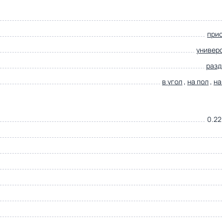
при
универ
раз
в угол
,
на пол
,
на
0.22