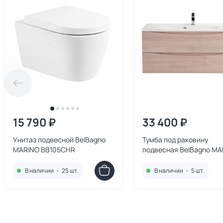
15 790 ₽
33 400 ₽
Унитаз подвесной BelBagno
Тумба под раковину
MARINO BB105CHR
подвесная BelBagno MA
1200-2C-SO-RG-P Rover
Grigio 120 см
В наличии
•
25 шт.
В наличии
•
5 шт.