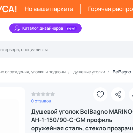
УСА!
Но выше паркета
Горячая распр
Каталог дизайнеров
е ограждения, уголки и поддоны
душевые уголки
BelBagno
0 отзывов
Душевой уголок BelBagno MARINO
AH-1-150/90-C-GM профиль
оружейная сталь, стекло прозрач