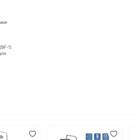
ными
BF-1).
для