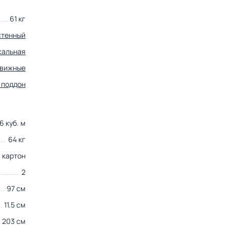
61 кг
стенный
сальная
движные
 поддон
6 куб. м
64 кг
картон
2
97 см
11.5 см
203 см