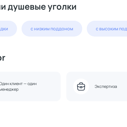
ии душевые уголки
одки
с низким поддоном
с высоким по
or
Один клиент — один
Экспертиза
менеджер