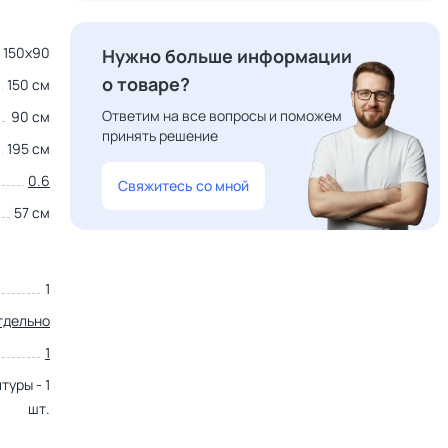
150x90
Нужно больше информации
о товаре?
150 см
Ответим на все вопросы и поможем
90 см
принять решение
195 см
0.6
Свяжитесь со мной
57 см
1
тдельно
1
туры - 1
шт.