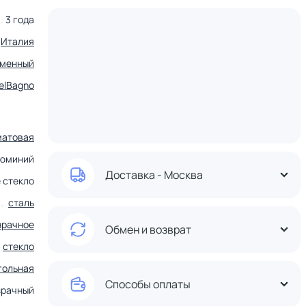
3 года
Италия
еменный
elBagno
матовая
люминий
Доставка - Москва
 стекло
сталь
зрачное
Обмен и возврат
стекло
гольная
Способы оплаты
зрачный