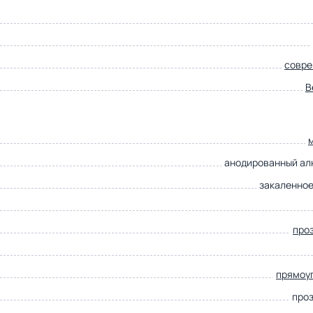
совр
B
анодированный а
закаленное
про
прямоу
про