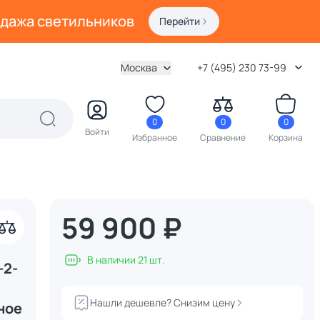
одажа светильников
Перейти
Москва
+7 (495) 230 73-99
0
0
0
Войти
Избранное
Сравнение
Корзина
59 900 ₽
В наличии 21 шт.
-2-
Нашли дешевле? Снизим цену
ное