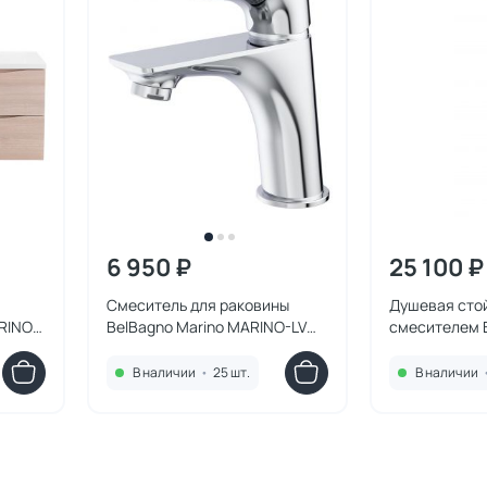
6 950 ₽
25 100 ₽
Смеситель для раковины
Душевая сто
RINO-
BelBagno Marino MARINO-LVM-
смесителем B
e
CRM-W0
MARINO-DO
В наличии
•
25 шт.
В наличии