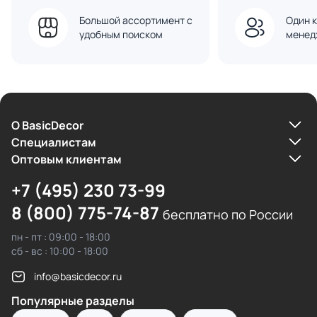
Большой ассортимент с
Один к
удобным поиском
менед
О BasicDecor
Cпециалистам
Оптовым клиентам
+7 (495) 230 73-99
8 (800) 775-74-87
бесплатно по России
пн - пт : 09:00 - 18:00
сб - вс : 10:00 - 18:00
info@basicdecor.ru
Популярные разделы