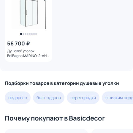
56 700 ₽
Душевой уголок
BelBagno MARINO-2-AH-
1-130/90-C-GM профиль
оружейная сталь, стекло
прозрачное 130x90
Подборки товаров в категории душевые уголки
недорого
без поддона
перегородки
с низким под
Почему покупают в Basicdecor