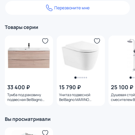
Перезвоните мне
Товары серии
33 400 ₽
15 790 ₽
25 100 ₽
Тумба под раковину
Унитаз подвесной
Душевая стой
подвесная BelBagno
BelBagno MARINO
смесителем B
MARINO-1200-2C-SO-
BB105CHR
Marino MARI
RG-P Rovere Grigio 120 см
CRM
Вы просматривали