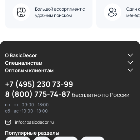
Большой ассортимент с
Один к
удобным поиском
менед
О BasicDecor
Cпециалистам
Оптовым клиентам
+7 (495) 230 73-99
8 (800) 775-74-87
бесплатно по России
пн - пт : 09:00 - 18:00
сб - вс : 10:00 - 18:00
info@basicdecor.ru
Популярные разделы