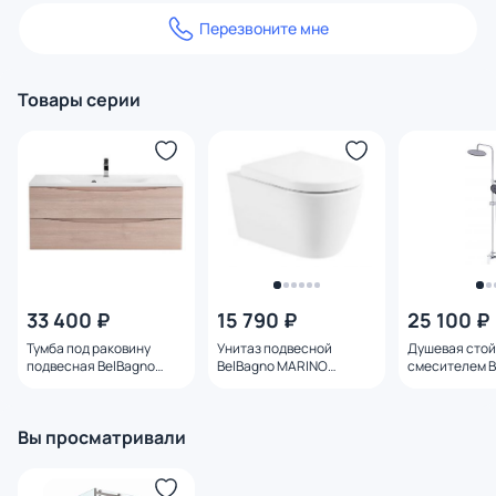
Перезвоните мне
Товары серии
33 400 ₽
15 790 ₽
25 100 ₽
Тумба под раковину
Унитаз подвесной
Душевая стой
подвесная BelBagno
BelBagno MARINO
смесителем B
MARINO-1200-2C-SO-
BB105CHR
Marino MARI
RG-P Rovere Grigio 120 см
CRM
Вы просматривали