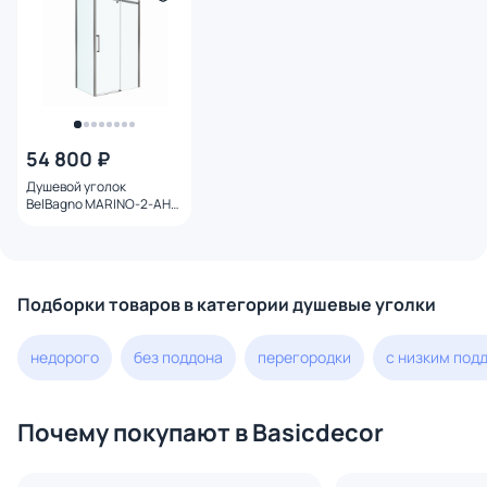
54 800 ₽
Душевой уголок
BelBagno MARINO-2-AH-
1-120/80-C-GM профиль
оружейная сталь, стекло
прозрачное 120x80
Подборки товаров в категории душевые уголки
недорого
без поддона
перегородки
с низким под
Почему покупают в Basicdecor