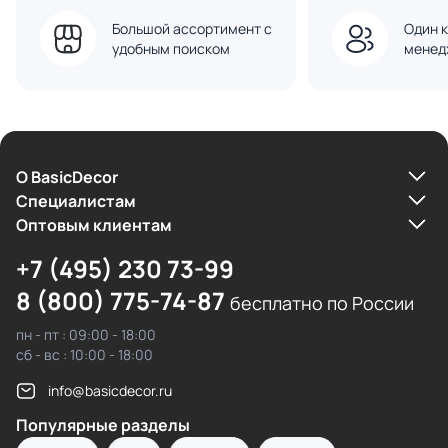
Большой ассортимент с
Один к
удобным поиском
менед
О BasicDecor
Cпециалистам
Оптовым клиентам
+7 (495) 230 73-99
8 (800) 775-74-87
бесплатно по России
пн - пт : 09:00 - 18:00
сб - вс : 10:00 - 18:00
info@basicdecor.ru
Популярные разделы