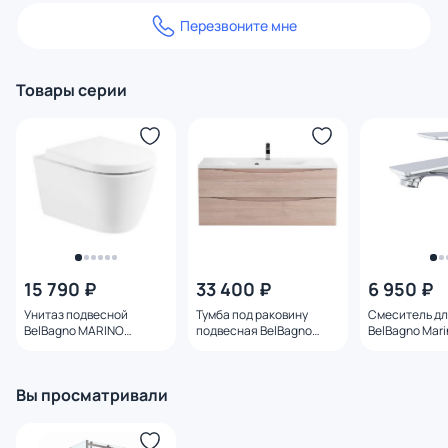
Перезвоните мне
Товары серии
15 790 ₽
33 400 ₽
6 950 ₽
Унитаз подвесной
Тумба под раковину
Смеситель дл
BelBagno MARINO
подвесная BelBagno
BelBagno Mari
BB105CHR
MARINO-1200-2C-SO-
MARINO-LVM
RG-P Rovere Grigio 120 см
Вы просматривали