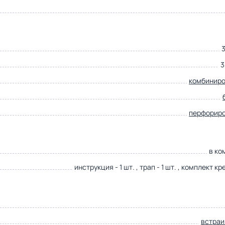
3
комбинир
перфорир
в ко
инструкция - 1 шт. , трап - 1 шт. , комплект к
встра