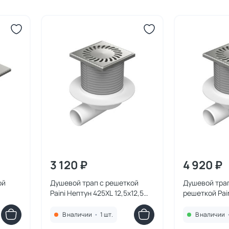
3 120 ₽
4 920 ₽
ой
Душевой трап с решеткой
Душевой трап
Paini Нептун 425XL 12,5х12,5
решеткой Pai
см., глянцевый хром
12,5х12,5 см.
В наличии
•
1 шт.
В наличии