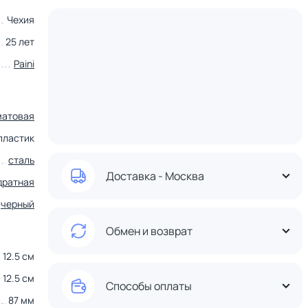
Чехия
25 лет
Paini
матовая
пластик
сталь
Доставка - Москва
дратная
черный
Обмен и возврат
12.5 см
12.5 см
Способы оплаты
87 мм