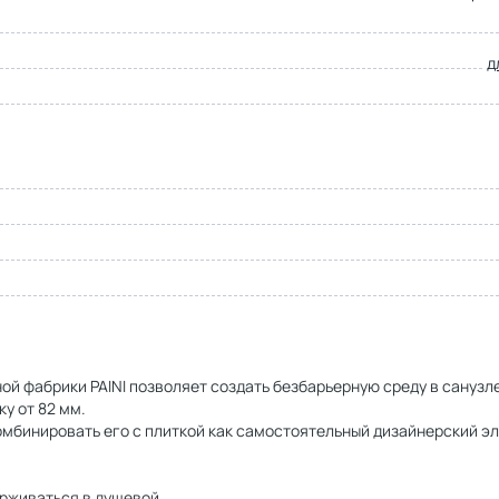
д
ой фабрики PAINI позволяет создать безбарьерную среду в санузле
у от 82 мм.
омбинировать его с плиткой как самостоятельный дизайнерский э
ерживаться в душевой.