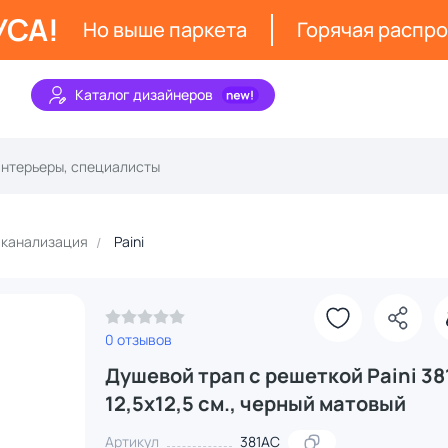
УСА!
Но выше паркета
Горячая распр
Каталог дизайнеров
 канализация
Paini
0 отзывов
Душевой трап с решеткой Paini 3
12,5х12,5 см., черный матовый
Артикул
381AC