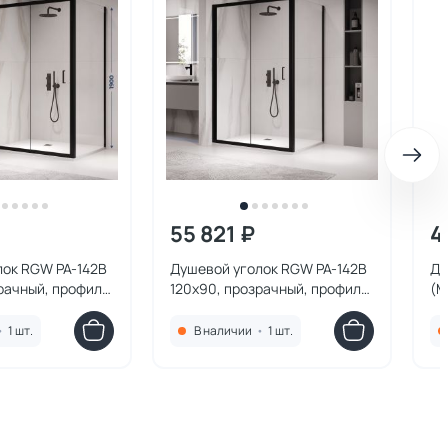
55 821 ₽
4
лок RGW PA-142B
Душевой уголок RGW PA-142B
Ду
рачный, профиль
120x90, прозрачный, профиль
(М
черный
10
•
1 шт.
В наличии
•
1 шт.