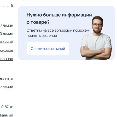
5
Нужно больше информации
о товаре?
37 л/мин
Ответим на все вопросы и поможем
0 л/мин
принять решение
ованный
Свяжитесь со мной
боковое
ованная
мплекте
реплений
0.87 кг
иваемый