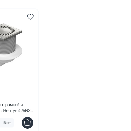
 с рамкой и
ni Нептун 425NXL
, глянцевый хром
•
16 шт.