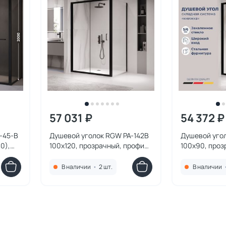
57 031 ₽
54 372 ₽
-45-B
Душевой уголок RGW PA-142B
Душевой уго
0),
100x120, прозрачный, профиль
100x90, проз
черный
черный
В наличии
•
2 шт.
В наличии