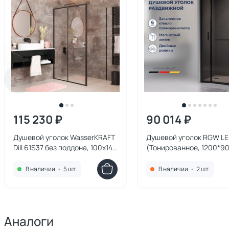
115 230 ₽
90 014 ₽
Душевой уголок WasserKRAFT
Душевой уголок RGW LE
Dill 61S37 без поддона, 100х140
(Тонированное, 1200*90
см
профиль черный
В наличии
•
5 шт.
В наличии
•
2 шт.
Аналоги