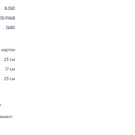
в пол
ля душа
трап
картон
23 см
17 см
23 см
.
лемент.