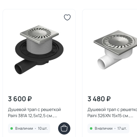
3 600 ₽
3 480 ₽
Душевой трап с решеткой
Душевой трап с решетк
Paini 381A 12,5х12,5 см.,
Paini 326XN 15х15 см.,
глянцевый хром
глянцевый хром
В наличии
•
10 шт.
В наличии
•
17 шт.