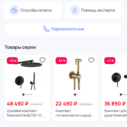
Способы оплаты
Помощь эксперта
Перезвоните мне
Товары серии
- 35 %
- 32 %
- 41 %
48 490 ₽
22 490 ₽
36 890 ₽
74 311 ₽
32 922 ₽
Душевой комплект
Комплект
Комплект для
Feramolli Ele BL703-12
гигиенического душа
душа Feramolli
(30см.), черный
Feramolli Ele GL211,
черный
золото