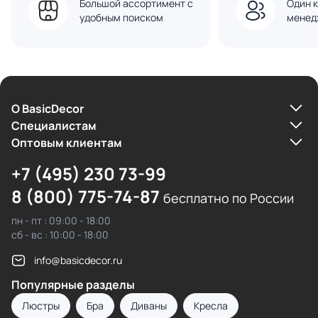
Большой ассортимент с
Один к
удобным поиском
менед
О BasicDecor
Cпециалистам
Оптовым клиентам
+7 (495) 230 73-99
8 (800) 775-74-87
бесплатно по России
пн - пт : 09:00 - 18:00
сб - вс : 10:00 - 18:00
info@basicdecor.ru
Популярные разделы
Люстры
Бра
Диваны
Кресла