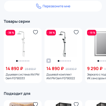
Перезвоните мне
Товары серии
- 38 %
- 38 %
- 19 %
14 890 ₽
14 890 ₽
9 290 ₽
23 890 ₽
23 890 ₽
1
Душевая система AM.PM
Душевой комплект
Зеркало с под
Gem F0790033
AM.PM Gem F0790022
ИК сенсором
M91AMOX0551
Подходит для