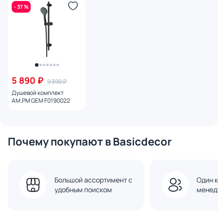
- 37 %
5 890 ₽
9 390 ₽
Душевой комплект
AM.PM GEM F0190022
Почему покупают в Basicdecor
Большой ассортимент с
Один к
удобным поиском
менед