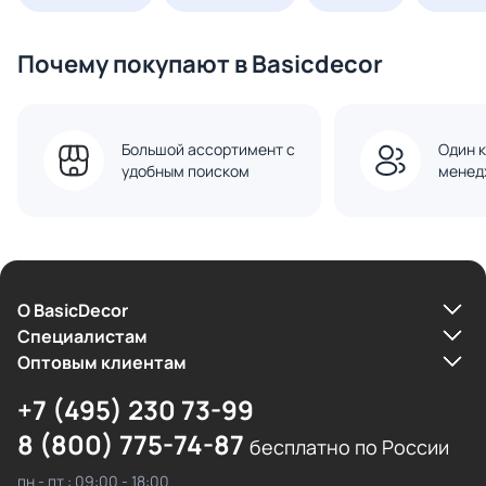
Почему покупают в Basicdecor
Большой ассортимент с
Один к
удобным поиском
менед
О BasicDecor
Cпециалистам
Оптовым клиентам
+7 (495) 230 73-99
8 (800) 775-74-87
бесплатно по России
пн - пт : 09:00 - 18:00