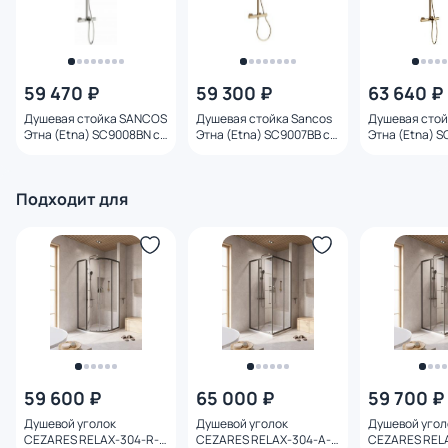
59 470 ₽
59 300 ₽
63 640 ₽
Душевая стойка SANCOS
Душевая стойка Sancos
Душевая стой
Этна (Etna) SC9008BN с
Этна (Etna) SC9007BB с
Этна (Etna) S
термостатом и изливом,
термостатом,
термостатом, 
брашированный никель
брашированная бронза
брашированн
Подходит для
59 600 ₽
65 000 ₽
59 700 ₽
Душевой уголок
Душевой уголок
Душевой угол
CEZARES RELAX-304-R-
CEZARES RELAX-304-A-
CEZARES REL