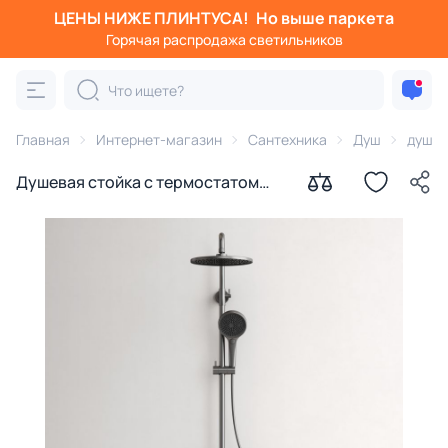
ЦЕНЫ НИЖЕ ПЛИНТУСА!
Но выше паркета
Горячая распродажа светильников
Главная
Интернет-магазин
Сантехника
Душ
душев
Душевая стойка с термостатом
Sancos Этна (Etna) SC9007GG
вороненая сталь