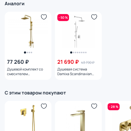
Аналоги
- 50 %
77 260 ₽
21 690 ₽
43 790 ₽
Душевой комплект со
Душевая система
смесителем
Damixa Scandinavian
WasserKRAFT A15501
Pure 936530000 хром
С этим товаром покупают
- 28 %