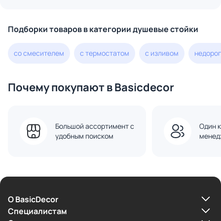
Подборки товаров в категории душевые стойки
со смесителем
с термостатом
с изливом
недоро
Почему покупают в Basicdecor
Большой ассортимент с
Один к
удобным поиском
менед
О BasicDecor
Cпециалистам