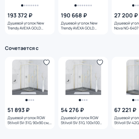
193 372 ₽
190 668 ₽
27 200 ₽
Душевой уголок New
Душевой уголок New
Душевой угол
Trendy AVEXA GOLD
Trendy AVEXA GOLD
Nova NG-6407
BRUSHED 100x120 EXK-
BRUSHED 120x90 EXK-
100х100, про
1762, профиль золотой,
1769, профиль золотой,
золотой, стек
стекло прозрачное
стекло прозрачное
прозрачное
Сочетается с
51 893 ₽
54 276 ₽
67 221 ₽
Душевой уголок RGW
Душевой уголок RGW
Душевой уго
Stilvoll SV-31G, 90x90 см,
Stilvoll SV-31G, 100x100
Stilvoll SV-42G
профиль золотой, стекло
см, профиль золотой,
профиль золо
прозрачное
стекло прозрачное
прозрачное