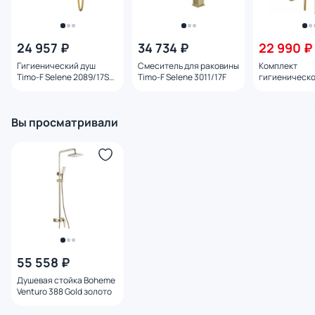
24 957 ₽
34 734 ₽
22 990 ₽
Гигиенический душ
Смеситель для раковины
Комплект
Timo-F Selene 2089/17SM
Timo-F Selene 3011/17F
гигиеническо
матовое золото золото
Feramolli Pura
золото
Вы просматривали
55 558 ₽
Душевая стойка Boheme
Venturo 388 Gold золото