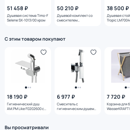
51 458 ₽
50 210 ₽
38 500 ₽
Душевая система Timo-F
Душевой комплект со
Душевая стой
Selene SX-1013/00 хром
смесителем
Tropic LM700
WasserKRAFT A16501
С этим товаром покупают
18 190 ₽
6 977 ₽
7 720 ₽
Гигиенический душ
Смеситель с
Корзина для 
AM.PM Like F0202600 с
гигиеническим душем
WasserKRAFT 
полочкой
Haiba HB5512
772-L серая
Вы просматривали