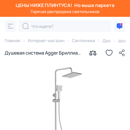
ЦЕНЫ НИЖЕ ПЛИНТУСА!
Но выше паркета
Горячая распродажа светильников
Главная
Интернет-магазин
Сантехника
Душ
душев
Душевая система Agger Бриллиант
A0394400 хром со смесителем