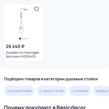
26 440 ₽
Душевая система Agger
Бриллиант A0394400
хром со смесителем
Подборки товаров в категории душевые стойки
со смесителем
с термостатом
с изливом
недоро
Почему покупают в Basicdecor