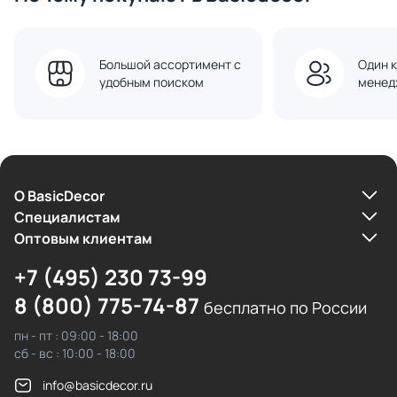
Большой ассортимент с
Один к
удобным поиском
менед
О BasicDecor
Cпециалистам
Оптовым клиентам
+7 (495) 230 73-99
8 (800) 775-74-87
бесплатно по России
пн - пт : 09:00 - 18:00
сб - вс : 10:00 - 18:00
info@basicdecor.ru